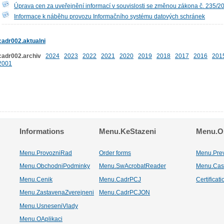
Úprava cen za uveřejnění informací v souvislosti se změnou zákona č. 235/2
Informace k náběhu provozu Informačního systému datových schránek
cadr002.aktualni
cadr002.archiv
2024
2023
2022
2021
2020
2019
2018
2017
2016
201
2001
Informations
Menu.KeStazeni
Menu.Os
Menu.ProvozniRad
Order forms
Menu.Pre
Menu.ObchodniPodminky
Menu.SwAcrobatReader
Menu.Cas
Menu.Cenik
Menu.CadrPCJ
Certificat
Menu.ZastavenaZverejneni
Menu.CadrPCJON
Menu.UsneseniVlady
Menu.OAplikaci