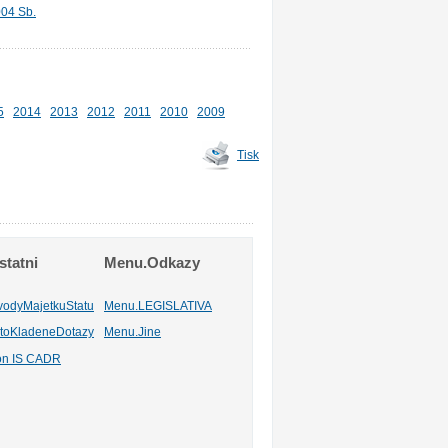
004 Sb.
5
2014
2013
2012
2011
2010
2009
Tisk
tatni
Menu.Odkazy
vodyMajetkuStatu
Menu.LEGISLATIVA
toKladeneDotazy
Menu.Jine
ion IS CADR