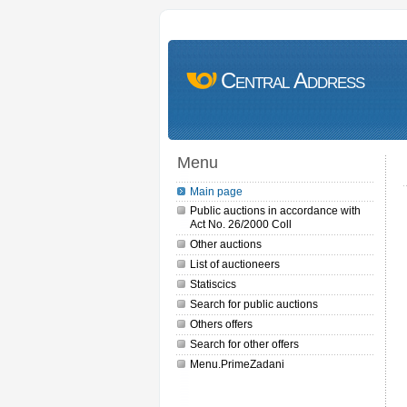
Central Address
Menu
Main page
Public auctions in accordance with
Act No. 26/2000 Coll
Other auctions
List of auctioneers
Statiscics
Search for public auctions
Others offers
Search for other offers
Menu.PrimeZadani