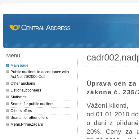
Central Address
cadr002.nad
Menu
Main page
Public auctions in accordance with
Act No. 26/2000 Coll
Úprava cen za 
Other auctions
List of auctioneers
zákona č. 235/
Statiscics
Search for public auctions
Vážení klienti,
Others offers
od 01.01.2010 do
Search for other offers
o dani z přidan
Menu.PrimeZadani
20%. Ceny za uv