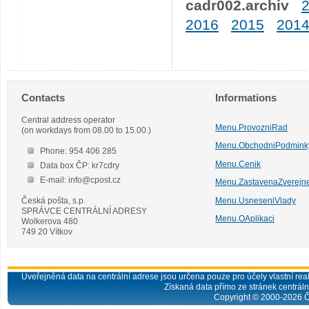
cadr002.archiv
2016
2015
201
Contacts
Informations
Central address operator
Menu.ProvozniRad
(on workdays from 08.00 to 15.00.)
Menu.ObchodniPodmink
Phone: 954 406 285
Menu.Cenik
Data box ČP: kr7cdry
E-mail: info@cpost.cz
Menu.ZastavenaZverejn
Česká pošta, s.p.
Menu.UsneseniVlady
SPRÁVCE CENTRÁLNÍ ADRESY
Menu.OAplikaci
Wolkerova 480
749 20 Vítkov
Uveřejněná data na centrální adrese jsou určena pouze pro účely vlastní real
Získaná data přímo ze stránek centrální
Copyright © 2000-
2026
Č