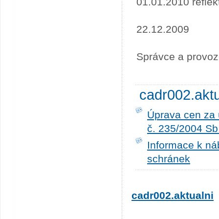
01.01.2010 refle
22.12.2009
Správce a provoz
cadr002.akt
Úprava cen za 
č. 235/2004 Sb
Informace k ná
schránek
cadr002.aktualni