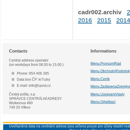
cadr002.archiv
2016
2015
201
Contacts
Informations
Central address operator
Menu.ProvozniRad
(on workdays from 08.00 to 15.00.)
Menu.ObchodniPodmink
Phone: 954 406 285
Menu.Cenik
Data box ČP: kr7cdry
E-mail: info@cpost.cz
Menu.ZastavenaZverejn
Česká pošta, s.p.
Menu.UsneseniVlady
SPRÁVCE CENTRÁLNÍ ADRESY
Menu.OAplikaci
Wolkerova 480
749 20 Vítkov
Uveřejněná data na centrální adrese jsou určena pouze pro účely vlastní real