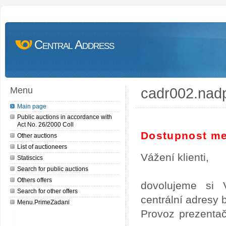
Central Address
cadr002.nad
Menu
Main page
Public auctions in accordance with
Act No. 26/2000 Coll
Dostupnost me
Other auctions
List of auctioneers
Vážení klienti,
Statiscics
Search for public auctions
Others offers
dovolujeme si 
Search for other offers
centrální adresy
Menu.PrimeZadani
Provoz prezentač