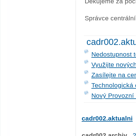
Děkujeme za poc
Správce centráln
cadr002.akt
Nedostupnost t
Využijte novýc
Zasílejte na ce
Technologická 
Nový Provozní 
cadr002.aktualni
cadr002.archiv