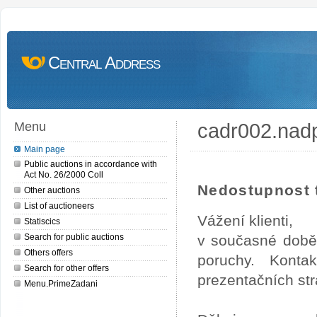
Central Address
cadr002.nad
Menu
Main page
Public auctions in accordance with
Act No. 26/2000 Coll
Nedostupnost t
Other auctions
List of auctioneers
Vážení klienti,
Statiscics
Search for public auctions
v současné době
Others offers
poruchy. Konta
Search for other offers
prezentačních str
Menu.PrimeZadani