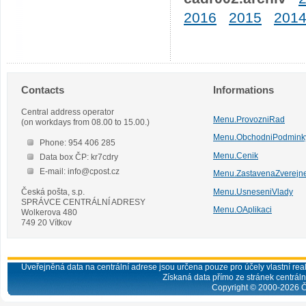
2016
2015
201
Contacts
Informations
Central address operator
Menu.ProvozniRad
(on workdays from 08.00 to 15.00.)
Menu.ObchodniPodmink
Phone: 954 406 285
Menu.Cenik
Data box ČP: kr7cdry
E-mail: info@cpost.cz
Menu.ZastavenaZverejn
Česká pošta, s.p.
Menu.UsneseniVlady
SPRÁVCE CENTRÁLNÍ ADRESY
Menu.OAplikaci
Wolkerova 480
749 20 Vítkov
Uveřejněná data na centrální adrese jsou určena pouze pro účely vlastní real
Získaná data přímo ze stránek centrální
Copyright © 2000-
2026
Č