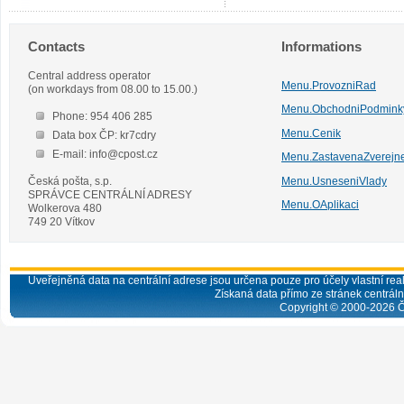
Contacts
Informations
Central address operator
Menu.ProvozniRad
(on workdays from 08.00 to 15.00.)
Menu.ObchodniPodmink
Phone: 954 406 285
Menu.Cenik
Data box ČP: kr7cdry
E-mail: info@cpost.cz
Menu.ZastavenaZverejn
Česká pošta, s.p.
Menu.UsneseniVlady
SPRÁVCE CENTRÁLNÍ ADRESY
Menu.OAplikaci
Wolkerova 480
749 20 Vítkov
Uveřejněná data na centrální adrese jsou určena pouze pro účely vlastní real
Získaná data přímo ze stránek centrální
Copyright © 2000-
2026
Č