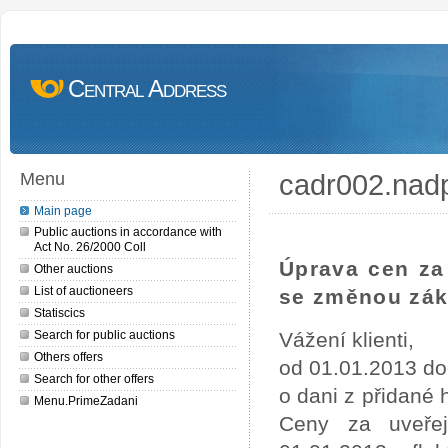
Central Address
cadr002.nad
Menu
Main page
Public auctions in accordance with
Act No. 26/2000 Coll
Úprava cen za 
Other auctions
List of auctioneers
se změnou zák
Statiscics
Search for public auctions
Vážení klienti,
Others offers
od 01.01.2013 do
Search for other offers
o dani z přidané
Menu.PrimeZadani
Ceny za uveře