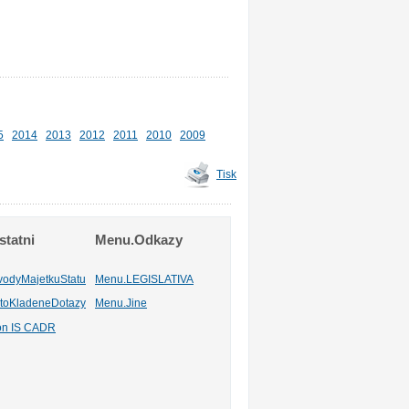
5
2014
2013
2012
2011
2010
2009
Tisk
tatni
Menu.Odkazy
vodyMajetkuStatu
Menu.LEGISLATIVA
toKladeneDotazy
Menu.Jine
ion IS CADR