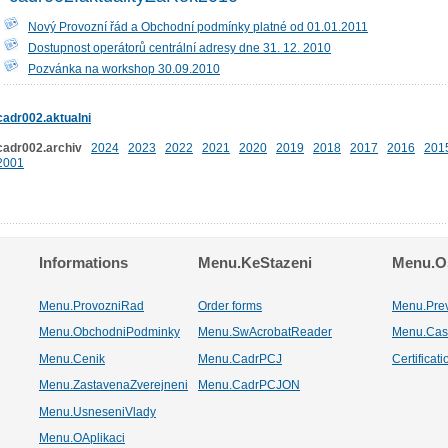
Nový Provozní řád a Obchodní podmínky platné od 01.01.2011
Dostupnost operátorů centrální adresy dne 31. 12. 2010
Pozvánka na workshop 30.09.2010
cadr002.aktualni
cadr002.archiv
2024
2023
2022
2021
2020
2019
2018
2017
2016
201
2001
Informations
Menu.KeStazeni
Menu.Os
Menu.ProvozniRad
Order forms
Menu.Pre
Menu.ObchodniPodminky
Menu.SwAcrobatReader
Menu.Cas
Menu.Cenik
Menu.CadrPCJ
Certificat
Menu.ZastavenaZverejneni
Menu.CadrPCJON
Menu.UsneseniVlady
Menu.OAplikaci