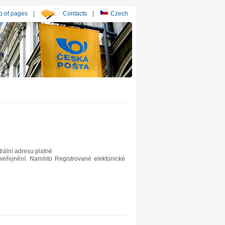
 of pages
|
Contacts
|
Czech
rální adresu platné
veřejnění. Namísto Registrované elektonické