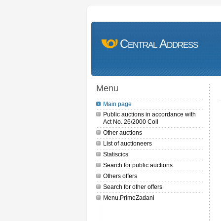
Central Address
Menu
Main page
Public auctions in accordance with
Act No. 26/2000 Coll
Other auctions
List of auctioneers
Statiscics
Search for public auctions
Others offers
Search for other offers
Menu.PrimeZadani