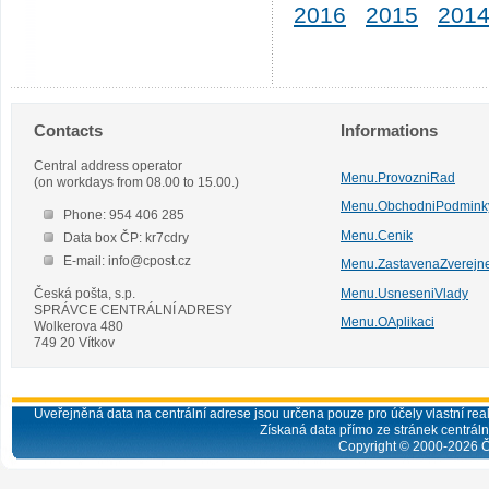
2016
2015
201
Contacts
Informations
Central address operator
Menu.ProvozniRad
(on workdays from 08.00 to 15.00.)
Menu.ObchodniPodmink
Phone: 954 406 285
Menu.Cenik
Data box ČP: kr7cdry
E-mail: info@cpost.cz
Menu.ZastavenaZverejn
Česká pošta, s.p.
Menu.UsneseniVlady
SPRÁVCE CENTRÁLNÍ ADRESY
Menu.OAplikaci
Wolkerova 480
749 20 Vítkov
Uveřejněná data na centrální adrese jsou určena pouze pro účely vlastní real
Získaná data přímo ze stránek centrální
Copyright © 2000-
2026
Č