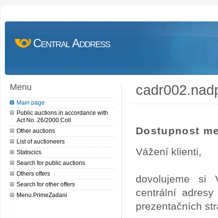
Central Address
cadr002.nad
Menu
Main page
Public auctions in accordance with
Act No. 26/2000 Coll
Dostupnost me
Other auctions
List of auctioneers
Vážení klienti,
Statiscics
Search for public auctions
Others offers
dovolujeme si 
Search for other offers
centrální adres
Menu.PrimeZadani
prezentačních st