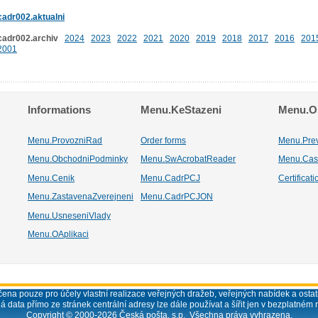
cadr002.aktualni
cadr002.archiv
2024
2023
2022
2021
2020
2019
2018
2017
2016
201
2001
Informations
Menu.KeStazeni
Menu.Os
Menu.ProvozniRad
Order forms
Menu.Pre
Menu.ObchodniPodminky
Menu.SwAcrobatReader
Menu.Cas
Menu.Cenik
Menu.CadrPCJ
Certificat
Menu.ZastavenaZverejneni
Menu.CadrPCJON
Menu.UsneseniVlady
Menu.OAplikaci
ena pouze pro účely vlastní realizace veřejných dražeb, veřejných nabídek a ostatn
á data přímo ze stránek centrální adresy lze dále používat a šířit jen v bezplatném 
Copyright © 2000-
2026
Česká pošta, s.p. Všechna práva vyhrazena.