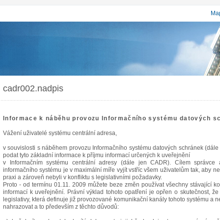
Map
cadr002.nadpis
Informace k náběhu provozu Informačního systému datových s
Vážení uživatelé systému centrální adresa,
v souvislosti s náběhem provozu Informačního systému datových schránek (dále
podat tyto základní informace k příjmu informací určených k uveřejnění
v Informačním systému centrální adresy (dále jen CADR). Cílem správce a
informačního systému je v maximální míře vyjít vstříc všem uživatelům tak, aby 
praxi a zároveň nebyli v konfliktu s legislativními požadavky.
Proto - od termínu 01.11. 2009 můžete beze změn používat všechny stávající 
informací k uveřejnění. Právní výklad tohoto opatření je opřen o skutečnost, 
legislativy, která definuje již provozované komunikační kanály tohoto systému a 
nahrazovat a to především z těchto důvodů: