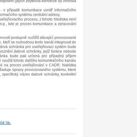
edpisem (jejich zbytečná konverze by zhoršila
- v případě komunikace uvnitř informačního
nformačního systému centrální adresy,
eřejňovacího procesu, z tohoto hlediska není
s.p., kde je proces komunikace a zpracování
ostí postupně rozšířit stávající provozované
, kteří se rozhodnou tento kanál integrovat do
datová schránka pro uveřejňovací systém bude
oznění datové schránky, jejíž funkce nebude
ránka bude pak určená pro případný příjem
ě využití tohoto dalšího komunikačního kanálu
ané na proces uveřejňování v CADR. Nabídka
yžaduje úpravy provozovaného systému, které
 specifický název datové schránky, konkrétní
004 Sb.