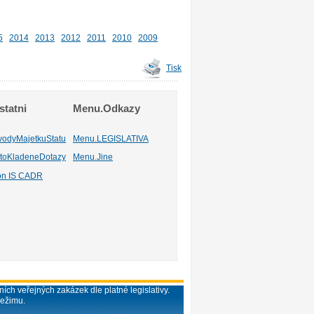
5
2014
2013
2012
2011
2010
2009
Tisk
tatni
Menu.Odkazy
vodyMajetkuStatu
Menu.LEGISLATIVA
toKladeneDotazy
Menu.Jine
ion IS CADR
ích veřejných zakázek dle platné legislativy.
režimu.