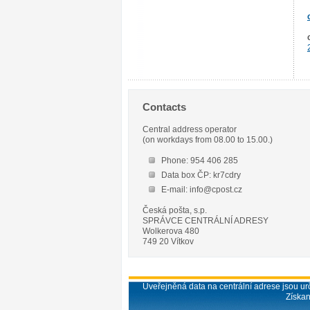
Contacts
Central address operator
(on workdays from 08.00 to 15.00.)
Phone: 954 406 285
Data box ČP: kr7cdry
E-mail: info@cpost.cz
Česká pošta, s.p.
SPRÁVCE CENTRÁLNÍ ADRESY
Wolkerova 480
749 20 Vítkov
Uveřejněná data na centrální adrese jsou urč
Získan