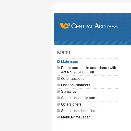
Central Address
Menu
Main page
Public auctions in accordance with
Act No. 26/2000 Coll
Other auctions
List of auctioneers
Statiscics
Search for public auctions
Others offers
Search for other offers
Menu.PrimeZadani