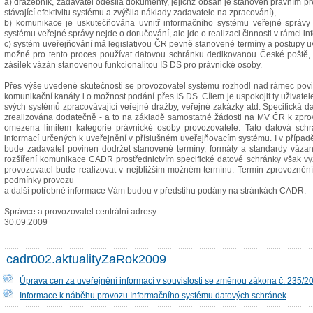
a) dražebník, zadavatel odesílá dokumenty, jejichž obsah je stanoven právním př
stávající efektivitu systému a zvýšila náklady zadavatele na zpracování),
b) komunikace je uskutečňována uvnitř informačního systému veřejné správy 
systému veřejné správy nejde o doručování, ale jde o realizaci činnosti v rámci i
c) systém uveřejňování má legislativou ČR pevně stanovené termíny a postupy uv
možné pro tento proces používat datovou schránku dedikovanou České poště, 
zásilek vázán stanovenou funkcionalitou IS DS pro právnické osoby.
Přes výše uvedené skutečnosti se provozovatel systému rozhodl nad rámec povinn
komunikační kanály i o možnost podání přes IS DS. Cílem je uspokojit ty uživatele
svých systémů zpracovávající veřejné dražby, veřejné zakázky atd. Specifická 
zrealizována dodatečně - a to na základě samostatné žádosti na MV ČR k zprov
omezena limitem kategorie právnické osoby provozovatele. Tato datová sch
informací určených k uveřejnění v příslušném uveřejňovacím systému. I v případ
bude zadavatel povinen dodržet stanovené termíny, formáty a standardy váz
rozšíření komunikace CADR prostřednictvím specifické datové schránky však v
provozovatel bude realizovat v nejbližším možném termínu. Termín zprovoznění,
podmínky provozu
a další potřebné informace Vám budou v předstihu podány na stránkách CADR.
Správce a provozovatel centrální adresy
30.09.2009
cadr002.aktualityZaRok2009
Úprava cen za uveřejnění informací v souvislosti se změnou zákona č. 235/2
Informace k náběhu provozu Informačního systému datových schránek