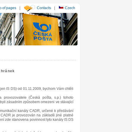
 of pages
|
Contacts
|
Czech
chránek
 jen IS DS) od 01.11.2009, bychom Vám chtěli
 provozovatele (Česká pošta, s.p.) tohoto
nebyli zásadním způsobem omezeni ve stávající
komunikační kanály CADR, určené k předávání
že CADR je provozován na základě jiné platné
není zde stanovena povinnost tyto kanály IS DS