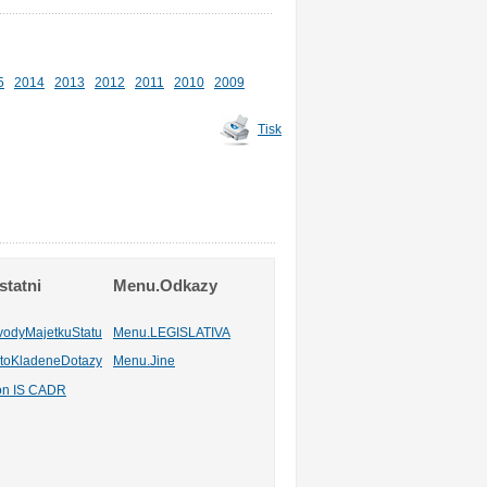
5
2014
2013
2012
2011
2010
2009
Tisk
tatni
Menu.Odkazy
vodyMajetkuStatu
Menu.LEGISLATIVA
toKladeneDotazy
Menu.Jine
ion IS CADR