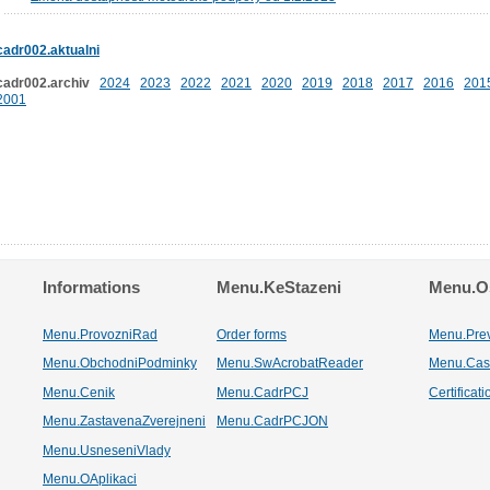
cadr002.aktualni
cadr002.archiv
2024
2023
2022
2021
2020
2019
2018
2017
2016
201
2001
Informations
Menu.KeStazeni
Menu.Os
Menu.ProvozniRad
Order forms
Menu.Pre
Menu.ObchodniPodminky
Menu.SwAcrobatReader
Menu.Cas
Menu.Cenik
Menu.CadrPCJ
Certificat
Menu.ZastavenaZverejneni
Menu.CadrPCJON
Menu.UsneseniVlady
Menu.OAplikaci