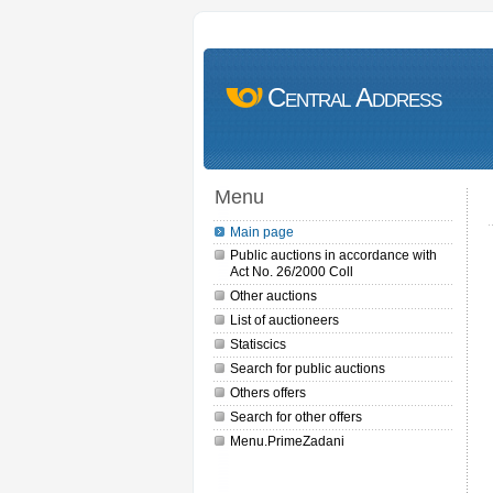
Central Address
Menu
Main page
Public auctions in accordance with
Act No. 26/2000 Coll
Other auctions
List of auctioneers
Statiscics
Search for public auctions
Others offers
Search for other offers
Menu.PrimeZadani