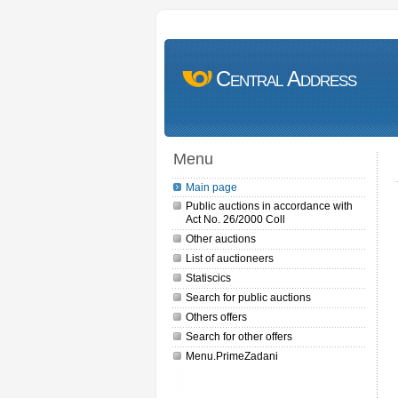
Central Address
Menu
Main page
Public auctions in accordance with
Act No. 26/2000 Coll
Other auctions
List of auctioneers
Statiscics
Search for public auctions
Others offers
Search for other offers
Menu.PrimeZadani