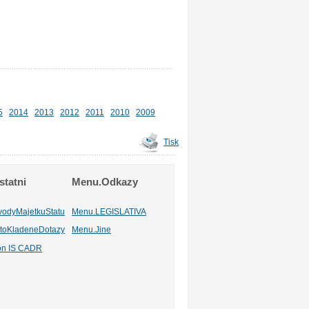
5
2014
2013
2012
2011
2010
2009
Tisk
tatni
Menu.Odkazy
vodyMajetkuStatu
Menu.LEGISLATIVA
toKladeneDotazy
Menu.Jine
ion IS CADR