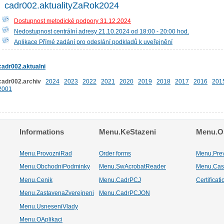
cadr002.aktualityZaRok2024
Dostupnost metodické podpory 31.12.2024
Nedostupnost centrální adresy 21.10.2024 od 18:00 - 20:00 hod.
Aplikace Přímé zadání pro odeslání podkladů k uveřejnění
cadr002.aktualni
cadr002.archiv
2024
2023
2022
2021
2020
2019
2018
2017
2016
201
2001
Informations
Menu.KeStazeni
Menu.Os
Menu.ProvozniRad
Order forms
Menu.Pre
Menu.ObchodniPodminky
Menu.SwAcrobatReader
Menu.Cas
Menu.Cenik
Menu.CadrPCJ
Certificat
Menu.ZastavenaZverejneni
Menu.CadrPCJON
Menu.UsneseniVlady
Menu.OAplikaci