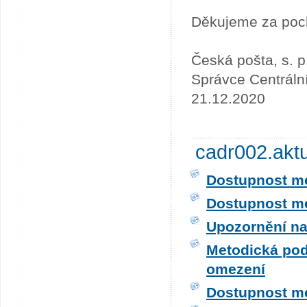
Děkujeme za poc
Česká pošta, s. p
Správce Centráln
21.12.2020
cadr002.akt
Dostupnost me
Dostupnost me
Upozornění na
Metodická pod
omezení
Dostupnost me