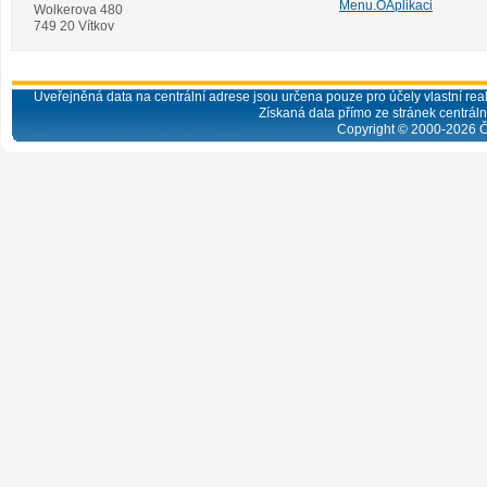
Menu.OAplikaci
Wolkerova 480
749 20 Vítkov
Uveřejněná data na centrální adrese jsou určena pouze pro účely vlastní real
Získaná data přímo ze stránek centrální
Copyright © 2000-
2026
Č