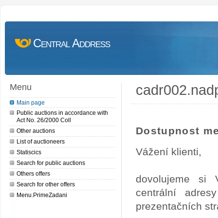
Central Address
cadr002.nad
Menu
Main page
Public auctions in accordance with
Act No. 26/2000 Coll
Dostupnost me
Other auctions
List of auctioneers
Vážení klienti,
Statiscics
Search for public auctions
Others offers
dovolujeme si 
Search for other offers
centrální adre
Menu.PrimeZadani
prezentačních st