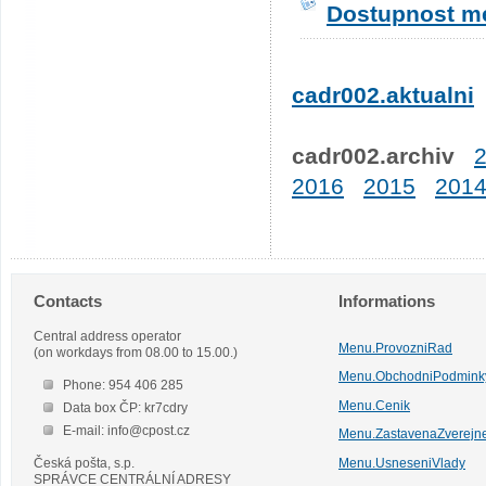
Dostupnost me
cadr002.aktualni
cadr002.archiv
2016
2015
201
Contacts
Informations
Central address operator
Menu.ProvozniRad
(on workdays from 08.00 to 15.00.)
Menu.ObchodniPodmink
Phone: 954 406 285
Menu.Cenik
Data box ČP: kr7cdry
E-mail: info@cpost.cz
Menu.ZastavenaZverejn
Česká pošta, s.p.
Menu.UsneseniVlady
SPRÁVCE CENTRÁLNÍ ADRESY