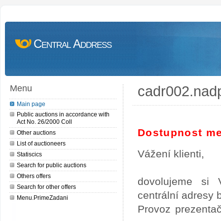
Central Address
cadr002.nad
Menu
Main page
Public auctions in accordance with
Act No. 26/2000 Coll
Dostupnost me
Other auctions
List of auctioneers
Vážení klienti,
Statiscics
Search for public auctions
Others offers
dovolujeme si 
Search for other offers
centrální adresy
Menu.PrimeZadani
Provoz prezentač