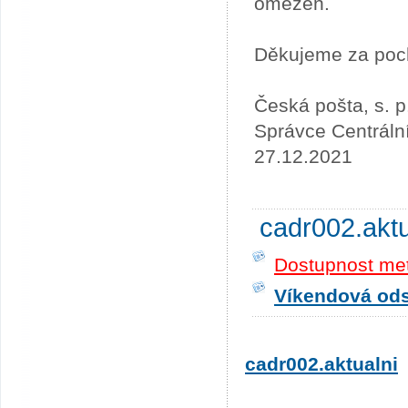
omezen.
Děkujeme za poc
Česká pošta, s. p
Správce Centráln
27.12.2021
cadr002.akt
Dostupnost me
Víkendová odst
cadr002.aktualni