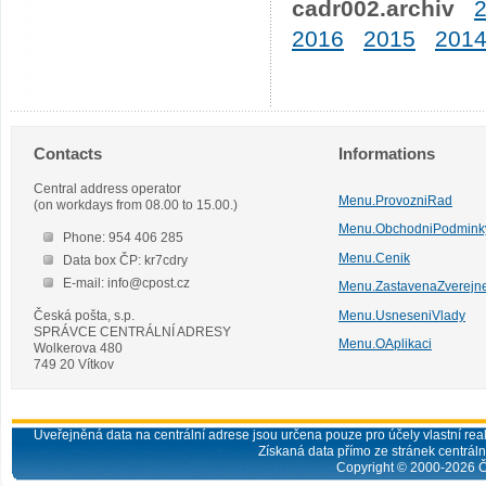
cadr002.archiv
2016
2015
201
Contacts
Informations
Central address operator
Menu.ProvozniRad
(on workdays from 08.00 to 15.00.)
Menu.ObchodniPodmink
Phone: 954 406 285
Menu.Cenik
Data box ČP: kr7cdry
E-mail: info@cpost.cz
Menu.ZastavenaZverejn
Česká pošta, s.p.
Menu.UsneseniVlady
SPRÁVCE CENTRÁLNÍ ADRESY
Menu.OAplikaci
Wolkerova 480
749 20 Vítkov
Uveřejněná data na centrální adrese jsou určena pouze pro účely vlastní real
Získaná data přímo ze stránek centrální
Copyright © 2000-
2026
Č