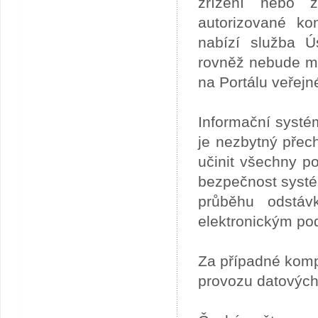
zřízení nebo z
autorizované ko
nabízí služba 
rovněž nebude mo
na Portálu veřejn
Informační systé
je nezbytný přech
učinit všechny p
bezpečnost systém
průběhu odstáv
elektronickým po
Za případné kom
provozu datových