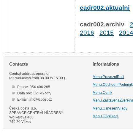
cadr002.aktualni
cadr002.archiv
2016
2015
201
Contacts
Informations
Central address operator
Menu.ProvozniRad
(on workdays from 08.00 to 15.00.)
Menu.ObchodniPodmink
Phone: 954 406 285
Menu.Cenik
Data box ČP: kr7cdry
E-mail: info@cpost.cz
Menu.ZastavenaZverejn
Česká pošta, s.p.
Menu.UsneseniVlady
SPRÁVCE CENTRÁLNÍ ADRESY
Menu.OAplikaci
Wolkerova 480
749 20 Vítkov