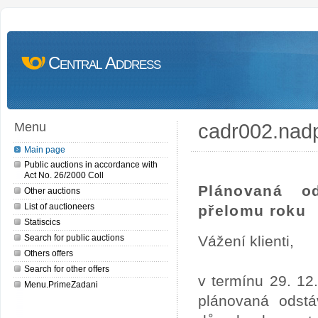
Central Address
cadr002.nad
Menu
Main page
Public auctions in accordance with
Act No. 26/2000 Coll
Plánovaná o
Other auctions
List of auctioneers
přelomu roku
Statiscics
Search for public auctions
Vážení klienti,
Others offers
Search for other offers
v termínu 29. 12
Menu.PrimeZadani
plánovaná odstá