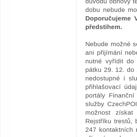
důvodu obnovy te
dobu nebude možn
Doporučujeme V
předstihem.
Nebude možné se 
ani přijímání ne
nutné vyřídit do
pátku 29. 12. do
nedostupné i slu
přihlašovací úda
portály Finančn
služby CzechPOI
možnost získat 
Rejstříku trestů
247 kontaktních