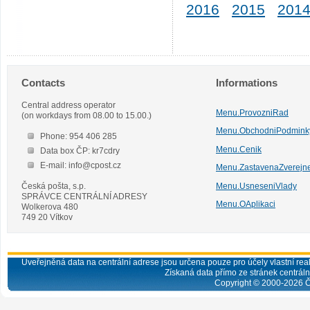
2016
2015
201
Contacts
Informations
Central address operator
Menu.ProvozniRad
(on workdays from 08.00 to 15.00.)
Menu.ObchodniPodmink
Phone: 954 406 285
Menu.Cenik
Data box ČP: kr7cdry
E-mail: info@cpost.cz
Menu.ZastavenaZverejn
Česká pošta, s.p.
Menu.UsneseniVlady
SPRÁVCE CENTRÁLNÍ ADRESY
Menu.OAplikaci
Wolkerova 480
749 20 Vítkov
Uveřejněná data na centrální adrese jsou určena pouze pro účely vlastní real
Získaná data přímo ze stránek centrální
Copyright © 2000-
2026
Č