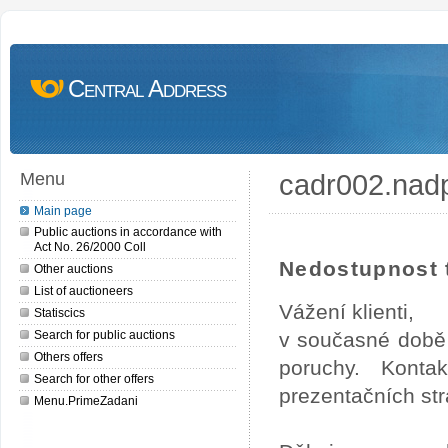
Central Address
cadr002.nad
Menu
Main page
Public auctions in accordance with
Act No. 26/2000 Coll
Nedostupnost t
Other auctions
List of auctioneers
Vážení klienti,
Statiscics
Search for public auctions
v současné době 
Others offers
poruchy. Konta
Search for other offers
prezentačních str
Menu.PrimeZadani