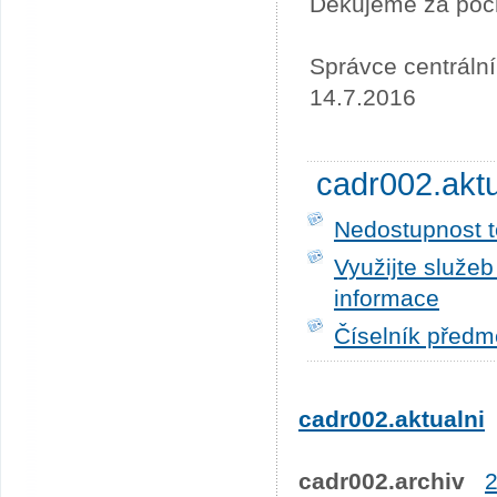
Děkujeme za poc
Správce centráln
14.7.2016
cadr002.akt
Nedostupnost t
Využijte služe
informace
Číselník předm
cadr002.aktualni
cadr002.archiv