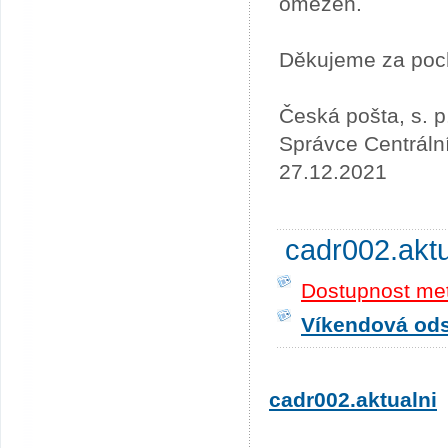
omezen.
Děkujeme za poc
Česká pošta, s. p
Správce Centráln
27.12.2021
cadr002.akt
Dostupnost me
Víkendová odst
cadr002.aktualni