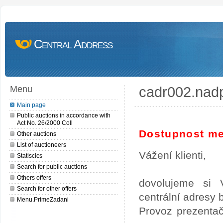
Central Address
cadr002.nad
Menu
Main page
Public auctions in accordance with
Act No. 26/2000 Coll
Dostupnost me
Other auctions
List of auctioneers
Vážení klienti,
Statiscics
Search for public auctions
Others offers
dovolujeme si 
Search for other offers
centrální adresy
Menu.PrimeZadani
Provoz prezentač