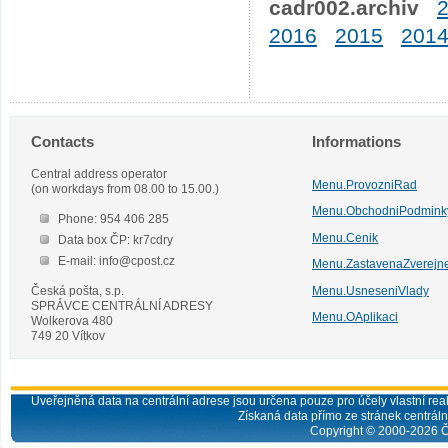
cadr002.archiv
2016
2015
201
Contacts
Informations
Central address operator
Menu.ProvozniRad
(on workdays from 08.00 to 15.00.)
Menu.ObchodniPodmink
Phone: 954 406 285
Menu.Cenik
Data box ČP: kr7cdry
E-mail: info@cpost.cz
Menu.ZastavenaZverejn
Česká pošta, s.p.
Menu.UsneseniVlady
SPRÁVCE CENTRÁLNÍ ADRESY
Menu.OAplikaci
Wolkerova 480
749 20 Vítkov
Uveřejněná data na centrální adrese jsou určena pouze pro účely vlastní real
Získaná data přímo ze stránek centrální
Copyright © 2000-
2026
Č