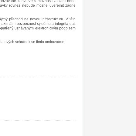
utorizované konverze s možností zaslání nebo
távky rovněž nebude možné uveřejnit žádné
tný přechod na novou infrastrukturu. V této
maximální bezpečnost systému a integrita dat.
l opatřený uznávaným elektronickým podpisem
atových schránek se tímto omlouváme.