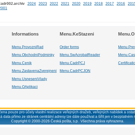
cadr002.archiv
2024
2023
2022
2021
2020
2019
2018
2017
2016
201
2001
Informations
Menu.KeStazeni
Menu.Os
Menu.ProvozniRad
Order forms
Menu.Pre
Menu.ObchodniPodminky
Menu.SwAcrobatReader
Menu.Cas
Menu.Cenik
Menu.CadrPCJ
Certificat
Menu.ZastavenaZverejneni
Menu.CadrPCJON
Menu.UsneseniVlady
Menu.OAplikaci
ena pouze pro účely vlastní realizace veřejných dražeb, veřejných nabídek a ostatn
á data přímo ze stránek centrální adresy lze dále používat a šířit jen v bezplatném 
Copyright © 2000-
2026
Česká pošta, s.p. Všechna práva vyhrazena.