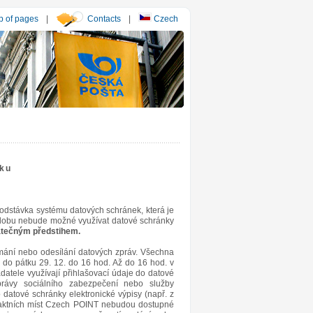
 of pages
|
Contacts
|
Czech
oku
 odstávka systému datových schránek, která je
o dobu nebude možné využívat datové schránky
atečným předstihem.
mání nebo odesílání datových zpráv. Všechna
ji do pátku 29. 12. do 16 hod. Až do 16 hod. v
adatele využívají přihlašovací údaje do datové
správy sociálního zabezpečení nebo služby
datové schránky elektronické výpisy (např. z
ntaktních míst Czech POINT nebudou dostupné