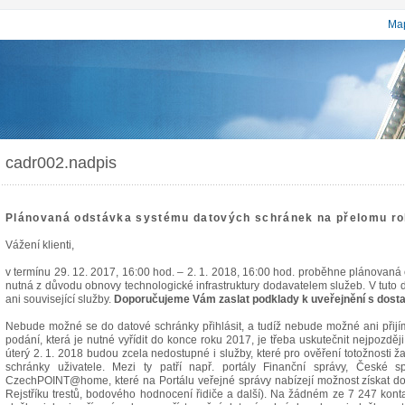
Map
cadr002.nadpis
Plánovaná odstávka systému datových schránek na přelomu r
Vážení klienti,
v termínu 29. 12. 2017, 16:00 hod. – 2. 1. 2018, 16:00 hod. proběhne plánovaná
nutná z důvodu obnovy technologické infrastruktury dodavatelem služeb. V tut
ani související služby.
Doporučujeme Vám zaslat podklady k uveřejnění s dost
Nebude možné se do datové schránky přihlásit, a tudíž nebude možné ani přijí
podání, která je nutné vyřídit do konce roku 2017, je třeba uskutečnit nejpozdě
úterý 2. 1. 2018 budou zcela nedostupné i služby, které pro ověření totožnosti ž
schránky uživatele. Mezi ty patří např. portály Finanční správy, České 
CzechPOINT@home, které na Portálu veřejné správy nabízejí možnost získat do 
Rejstříku trestů, bodového hodnocení řidiče a další). Na žádném ze 7 247 ko