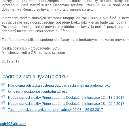
služby, jako je zřízení nebo znepřístupnění datové schránky, ale ani služby a
vyzvednutí, které nabízí služba Úschovny systému Czech POINT. V době ods
dokumenty v Registru smluv ani na Portálu veřejné správy.
Informační systém datových schránek funguje od roku 2009 a aktuálně je nezby
souvislosti je třeba učinit všechny potřebné kroky, díky kterým bude zachována 
Pro podání, které je nutné provést v průběhu odstávky, je možné použít emai
odeslaný na elektronickou podatelnu úřadu.
Za případné komplikace spojené s dočasným a mimořádným omezením provozu d
Česká pošta s.p. - provozovatel ISDS
Ministerstvo vnitra ČR - správce systému
21.12.2017
cadr002.aktualityZaRok2017
Plánovaná odstávka systému datových schránek na přelomu roku
Omezená dostupnost centrální adresy
Nedostupnost služby Přímé zadání a Dodatečné informace 12. - 13.5.2017
Nedostupnost služby Přímé zadání a Dodatečné informace 28. - 29.4.2017
Technologická odstávka centrální adresy 25.03. - 26.03.2017
cadr002.aktualni