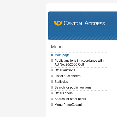
Central Address
Menu
Main page
Public auctions in accordance with
Act No. 26/2000 Coll
Other auctions
List of auctioneers
Statiscics
Search for public auctions
Others offers
Search for other offers
Menu.PrimeZadani