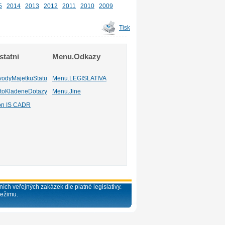
5
2014
2013
2012
2011
2010
2009
Tisk
tatni
Menu.Odkazy
vodyMajetkuStatu
Menu.LEGISLATIVA
toKladeneDotazy
Menu.Jine
ion IS CADR
ích veřejných zakázek dle platné legislativy.
režimu.