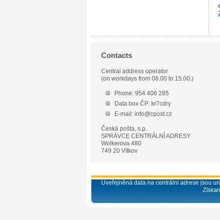
Contacts
Central address operator
(on workdays from 08.00 to 15.00.)
Phone: 954 406 285
Data box ČP: kr7cdry
E-mail: info@cpost.cz
Česká pošta, s.p.
SPRÁVCE CENTRÁLNÍ ADRESY
Wolkerova 480
749 20 Vítkov
Uveřejněná data na centrální adrese jsou urč
Získan