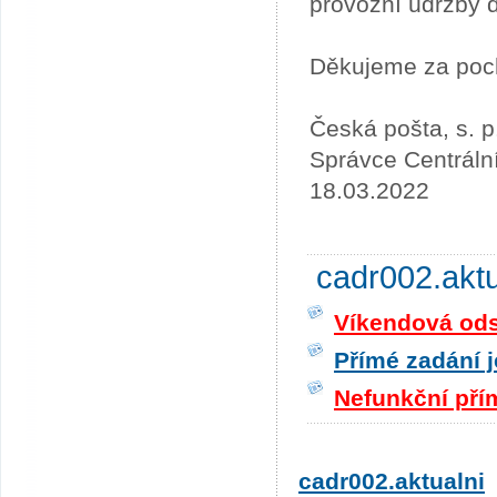
provozní údržby 
Děkujeme za poc
Česká pošta, s. p
Správce Centráln
18.03.2022
cadr002.akt
Víkendová odst
Přímé zadání j
Nefunkční pří
cadr002.aktualni