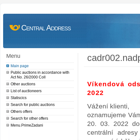
Central Address
cadr002.nad
Menu
Main page
Public auctions in accordance with
Act No. 26/2000 Coll
Víkendová ods
Other auctions
List of auctioneers
2022
Statiscics
Search for public auctions
Vážení klienti,
Others offers
oznamujeme Vám,
Search for other offers
20. 03. 2022 do
Menu.PrimeZadani
centrální adres