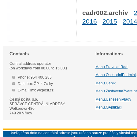
cadr002.archiv
2016
2015
201
Contacts
Informations
Central address operator
Menu.ProvozniRad
(on workdays from 08.00 to 15.00.)
Menu.ObchodniPodmink
Phone: 954 406 285
Menu.Cenik
Data box ČP: kr7cdry
E-mail: info@cpost.cz
Menu.ZastavenaZverejn
Česká pošta, s.p.
Menu.UsneseniVlady
SPRÁVCE CENTRÁLNÍ ADRESY
Menu.OAplikaci
Wolkerova 480
749 20 Vítkov
Uveřejněná data na centrální adrese jsou určena pouze pro účely vlastní real