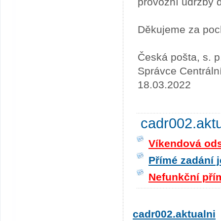
provozní údržby 
Děkujeme za poc
Česká pošta, s. p
Správce Centráln
18.03.2022
cadr002.akt
Víkendová odst
Přímé zadání j
Nefunkční pří
cadr002.aktualni