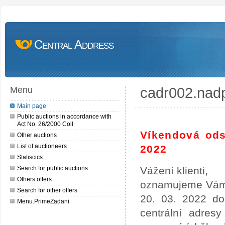
Central Address
cadr002.nad
Menu
Main page
Public auctions in accordance with
Act No. 26/2000 Coll
Víkendová ods
Other auctions
List of auctioneers
2022
Statiscics
Search for public auctions
Vážení klienti,
Others offers
oznamujeme Vám,
Search for other offers
20. 03. 2022 do
Menu.PrimeZadani
centrální adres