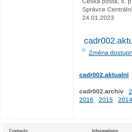
Česká pošta, s. p
Správce Centráln
24.01.2023
cadr002.akt
Změna dostupno
cadr002.aktualni
cadr002.archiv
2016
2015
201
Contacts
Informations