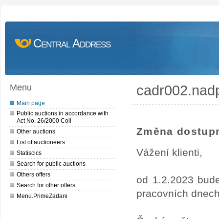
Central Address
cadr002.nad
Menu
Main page
Public auctions in accordance with
Act No. 26/2000 Coll
Změna dostupn
Other auctions
List of auctioneers
Vážení klienti,
Statiscics
Search for public auctions
Others offers
od 1.2.2023 bude
Search for other offers
pracovních dnech
Menu.PrimeZadani