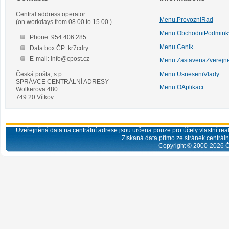
Central address operator
Menu.ProvozniRad
(on workdays from 08.00 to 15.00.)
Menu.ObchodniPodmink
Phone: 954 406 285
Menu.Cenik
Data box ČP: kr7cdry
E-mail: info@cpost.cz
Menu.ZastavenaZverejn
Česká pošta, s.p.
Menu.UsneseniVlady
SPRÁVCE CENTRÁLNÍ ADRESY
Menu.OAplikaci
Wolkerova 480
749 20 Vítkov
Uveřejněná data na centrální adrese jsou určena pouze pro účely vlastní real
Získaná data přímo ze stránek centrální
Copyright © 2000-
2026
Č