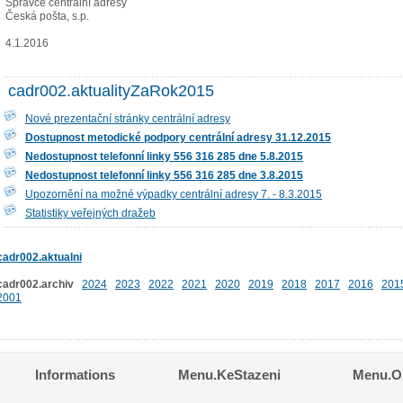
Správce centrální adresy
Česká pošta, s.p.
4.1.2016
cadr002.aktualityZaRok2015
Nové prezentační stránky centrální adresy
Dostupnost metodické podpory centrální adresy 31.12.2015
Nedostupnost telefonní linky 556 316 285 dne 5.8.2015
Nedostupnost telefonní linky 556 316 285 dne 3.8.2015
Upozornění na možné výpadky centrální adresy 7. - 8.3.2015
Statistiky veřejných dražeb
cadr002.aktualni
cadr002.archiv
2024
2023
2022
2021
2020
2019
2018
2017
2016
201
2001
Informations
Menu.KeStazeni
Menu.Os