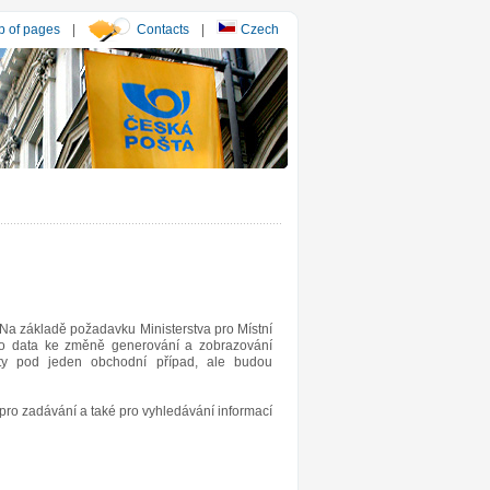
 of pages
|
Contacts
|
Czech
Na základě požadavku Ministerstva pro Místní
ého data ke změně generování a zobrazování
uty pod jeden obchodní případ, ale budou
ro zadávání a také pro vyhledávání informací