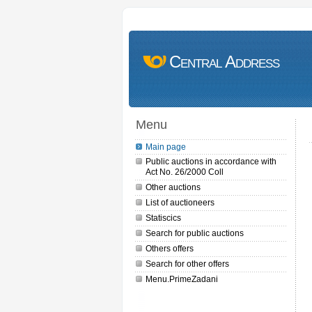
Central Address
Menu
Main page
Public auctions in accordance with
Act No. 26/2000 Coll
Other auctions
List of auctioneers
Statiscics
Search for public auctions
Others offers
Search for other offers
Menu.PrimeZadani