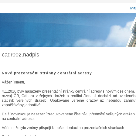
Map
cadr002.nadpis
Nové prezentační stránky centrální adresy
Vážení klienti,
4.1.2016 byly nasazeny prezentační stránky centrální adresy s novým designem. 
rozvoj ČR, Odboru veřejných dražeb a realitní činnosti dochází od uveden
statistik veřejných dražeb. Opakované veřejné dražby již nebudou zahrn
započítávány jednotlivě.
Další novinkou je nasazení zredukovaného číselníku předmětů veřejných dražeb p
na centrální adrese.
Věříme, že tyto změny přispějí k lepší orientaci na prezentačních stránkách.