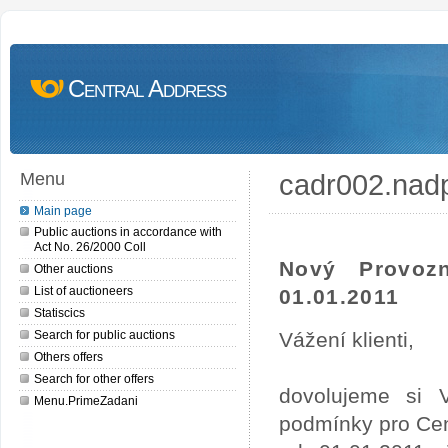
Central Address
cadr002.nad
Menu
Main page
Public auctions in accordance with
Act No. 26/2000 Coll
Nový Provoz
Other auctions
List of auctioneers
01.01.2011
Statiscics
Search for public auctions
Vážení klienti,
Others offers
Search for other offers
dovolujeme si 
Menu.PrimeZadani
podmínky pro Cen