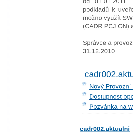
od 01.01.2011. 
podkladů k uveře
možno využít SW
(CADR PCJ ON) a 
Správce a provoz
31.12.2010
cadr002.akt
Nový Provozní 
Dostupnost ope
Pozvánka na w
cadr002.aktualni