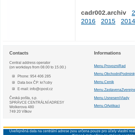
cadr002.archiv
2016
2015
201
Contacts
Informations
Central address operator
Menu.ProvozniRad
(on workdays from 08.00 to 15.00.)
Menu.ObchodniPodmink
Phone: 954 406 285
Menu.Cenik
Data box ČP: kr7cdry
E-mail: info@cpost.cz
Menu.ZastavenaZverejn
Česká pošta, s.p.
Menu.UsneseniVlady
SPRÁVCE CENTRÁLNÍ ADRESY
Menu.OAplikaci
Wolkerova 480
749 20 Vítkov
Uveřejněná data na centrální adrese jsou určena pouze pro účely vlastní real