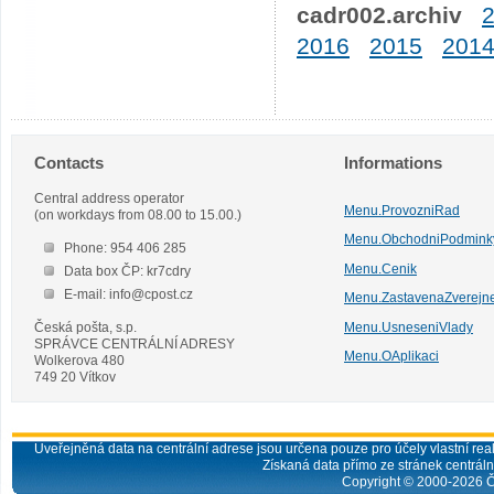
cadr002.archiv
2016
2015
201
Contacts
Informations
Central address operator
Menu.ProvozniRad
(on workdays from 08.00 to 15.00.)
Menu.ObchodniPodmink
Phone: 954 406 285
Menu.Cenik
Data box ČP: kr7cdry
E-mail: info@cpost.cz
Menu.ZastavenaZverejn
Česká pošta, s.p.
Menu.UsneseniVlady
SPRÁVCE CENTRÁLNÍ ADRESY
Menu.OAplikaci
Wolkerova 480
749 20 Vítkov
Uveřejněná data na centrální adrese jsou určena pouze pro účely vlastní real
Získaná data přímo ze stránek centrální
Copyright © 2000-
2026
Č