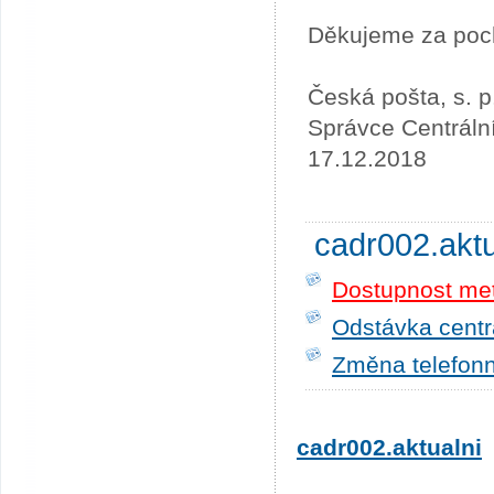
Děkujeme za poc
Česká pošta, s. p
Správce Centráln
17.12.2018
cadr002.akt
Dostupnost me
Odstávka centrá
Změna telefonn
cadr002.aktualni