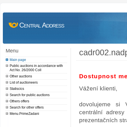
Central Address
cadr002.nad
Menu
Main page
Public auctions in accordance with
Act No. 26/2000 Coll
Dostupnost me
Other auctions
List of auctioneers
Vážení klienti,
Statiscics
Search for public auctions
Others offers
dovolujeme si 
Search for other offers
centrální adres
Menu.PrimeZadani
prezentačních st