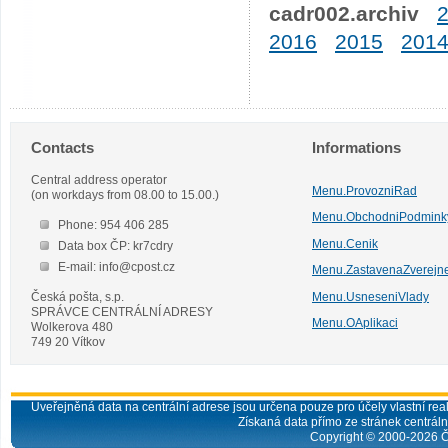
cadr002.archiv
2016
2015
201
Contacts
Informations
Central address operator
Menu.ProvozniRad
(on workdays from 08.00 to 15.00.)
Menu.ObchodniPodmink
Phone: 954 406 285
Menu.Cenik
Data box ČP: kr7cdry
E-mail: info@cpost.cz
Menu.ZastavenaZverejn
Česká pošta, s.p.
Menu.UsneseniVlady
SPRÁVCE CENTRÁLNÍ ADRESY
Menu.OAplikaci
Wolkerova 480
749 20 Vítkov
Uveřejněná data na centrální adrese jsou určena pouze pro účely vlastní real
Získaná data přímo ze stránek centrální
Copyright © 2000-
2026
Č