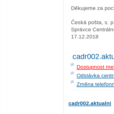
Děkujeme za poc
Česká pošta, s. p
Správce Centráln
17.12.2018
cadr002.akt
Dostupnost me
Odstávka centrá
Změna telefonn
cadr002.aktualni