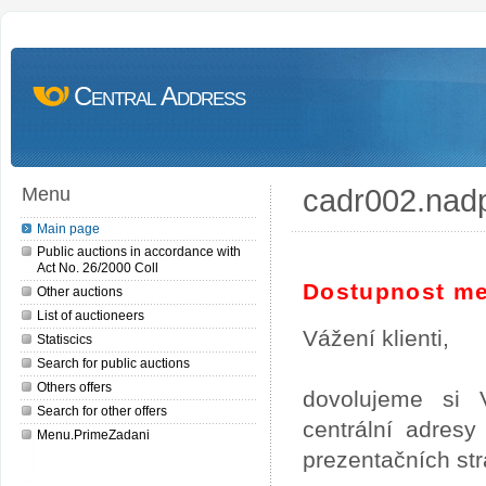
Central Address
cadr002.nad
Menu
Main page
Public auctions in accordance with
Act No. 26/2000 Coll
Dostupnost me
Other auctions
List of auctioneers
Vážení klienti,
Statiscics
Search for public auctions
Others offers
dovolujeme si 
Search for other offers
centrální adres
Menu.PrimeZadani
prezentačních st