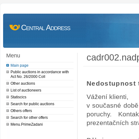
Central Address
cadr002.nad
Menu
Main page
Public auctions in accordance with
Act No. 26/2000 Coll
Nedostupnost t
Other auctions
List of auctioneers
Vážení klienti,
Statiscics
Search for public auctions
v současné době 
Others offers
poruchy. Konta
Search for other offers
prezentačních str
Menu.PrimeZadani