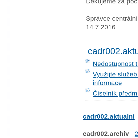
Děkujeme za poc
Správce centráln
14.7.2016
cadr002.akt
Nedostupnost t
Využijte služe
informace
Číselník předm
cadr002.aktualni
cadr002.archiv