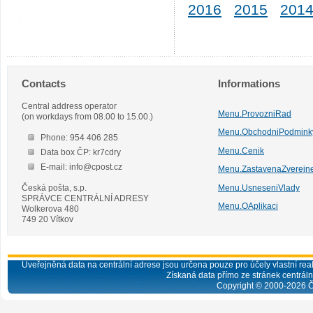
2016
2015
201
Contacts
Informations
Central address operator
Menu.ProvozniRad
(on workdays from 08.00 to 15.00.)
Menu.ObchodniPodmink
Phone: 954 406 285
Menu.Cenik
Data box ČP: kr7cdry
E-mail: info@cpost.cz
Menu.ZastavenaZverejn
Česká pošta, s.p.
Menu.UsneseniVlady
SPRÁVCE CENTRÁLNÍ ADRESY
Menu.OAplikaci
Wolkerova 480
749 20 Vítkov
Uveřejněná data na centrální adrese jsou určena pouze pro účely vlastní real
Získaná data přímo ze stránek centrální
Copyright © 2000-
2026
Č