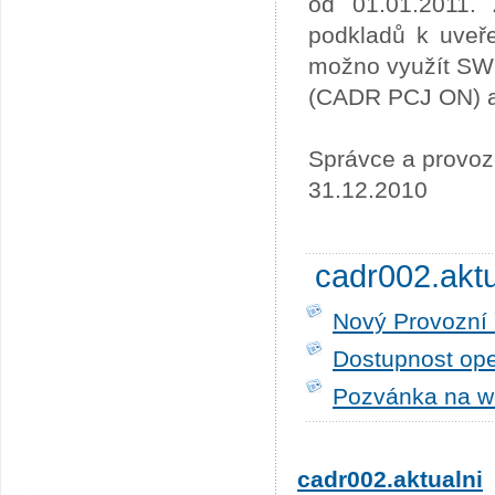
od 01.01.2011. 
podkladů k uveře
možno využít SW
(CADR PCJ ON) a 
Správce a provoz
31.12.2010
cadr002.akt
Nový Provozní 
Dostupnost ope
Pozvánka na w
cadr002.aktualni