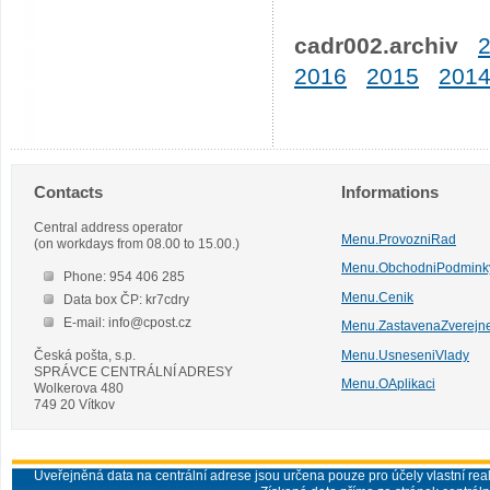
cadr002.archiv
2016
2015
201
Contacts
Informations
Central address operator
Menu.ProvozniRad
(on workdays from 08.00 to 15.00.)
Menu.ObchodniPodmink
Phone: 954 406 285
Menu.Cenik
Data box ČP: kr7cdry
E-mail: info@cpost.cz
Menu.ZastavenaZverejn
Česká pošta, s.p.
Menu.UsneseniVlady
SPRÁVCE CENTRÁLNÍ ADRESY
Menu.OAplikaci
Wolkerova 480
749 20 Vítkov
Uveřejněná data na centrální adrese jsou určena pouze pro účely vlastní real