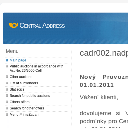
Central Address
cadr002.nad
Menu
Main page
Public auctions in accordance with
Act No. 26/2000 Coll
Nový Provoz
Other auctions
List of auctioneers
01.01.2011
Statiscics
Search for public auctions
Vážení klienti,
Others offers
Search for other offers
dovolujeme si 
Menu.PrimeZadani
podmínky pro Cen