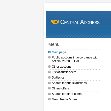
Central Address
Menu
Main page
Public auctions in accordance with
Act No. 26/2000 Coll
Other auctions
List of auctioneers
Statiscics
Search for public auctions
Others offers
Search for other offers
Menu.PrimeZadani