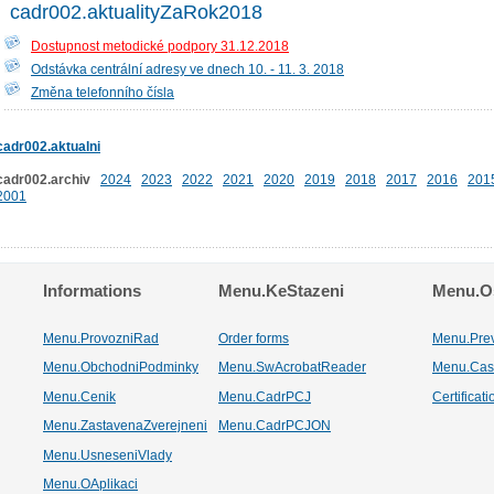
cadr002.aktualityZaRok2018
Dostupnost metodické podpory 31.12.2018
Odstávka centrální adresy ve dnech 10. - 11. 3. 2018
Změna telefonního čísla
cadr002.aktualni
cadr002.archiv
2024
2023
2022
2021
2020
2019
2018
2017
2016
201
2001
Informations
Menu.KeStazeni
Menu.Os
Menu.ProvozniRad
Order forms
Menu.Pre
Menu.ObchodniPodminky
Menu.SwAcrobatReader
Menu.Cas
Menu.Cenik
Menu.CadrPCJ
Certificat
Menu.ZastavenaZverejneni
Menu.CadrPCJON
Menu.UsneseniVlady
Menu.OAplikaci