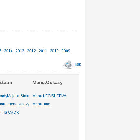
5
2014
2013
2012
2011
2010
2009
Tisk
tatni
Menu.Odkazy
vodyMajetkuStatu
Menu.LEGISLATIVA
toKladeneDotazy
Menu.Jine
ion IS CADR