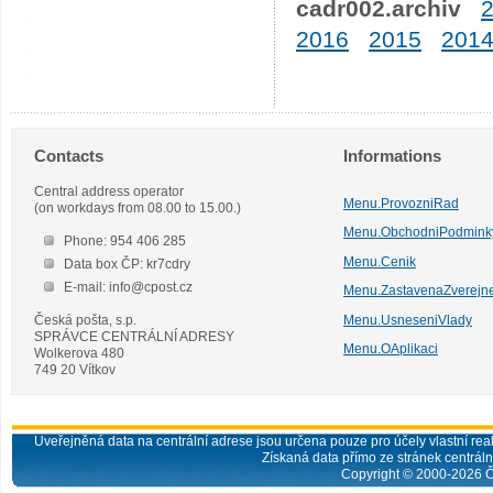
cadr002.archiv
2016
2015
201
Contacts
Informations
Central address operator
Menu.ProvozniRad
(on workdays from 08.00 to 15.00.)
Menu.ObchodniPodmink
Phone: 954 406 285
Menu.Cenik
Data box ČP: kr7cdry
E-mail: info@cpost.cz
Menu.ZastavenaZverejn
Česká pošta, s.p.
Menu.UsneseniVlady
SPRÁVCE CENTRÁLNÍ ADRESY
Menu.OAplikaci
Wolkerova 480
749 20 Vítkov
Uveřejněná data na centrální adrese jsou určena pouze pro účely vlastní real
Získaná data přímo ze stránek centrální
Copyright © 2000-
2026
Č