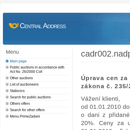
Central Address
cadr002.nad
Menu
Main page
Public auctions in accordance with
Act No. 26/2000 Coll
Úprava cen za 
Other auctions
List of auctioneers
zákona č. 235/
Statiscics
Search for public auctions
Vážení klienti,
Others offers
od 01.01.2010 do
Search for other offers
o dani z přidan
Menu.PrimeZadani
20%. Ceny za uv