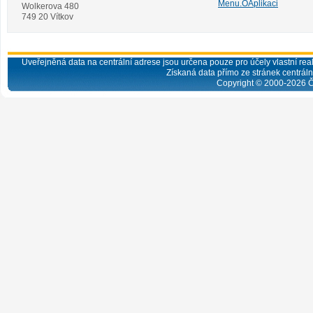
Menu.OAplikaci
Wolkerova 480
749 20 Vítkov
Uveřejněná data na centrální adrese jsou určena pouze pro účely vlastní real
Získaná data přímo ze stránek centrální
Copyright © 2000-
2026
Č