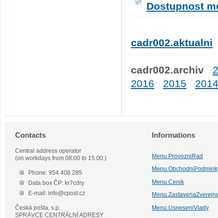
Dostupnost me
cadr002.aktualni
cadr002.archiv
2016
2015
201
Contacts
Informations
Central address operator
Menu.ProvozniRad
(on workdays from 08.00 to 15.00.)
Menu.ObchodniPodmink
Phone: 954 406 285
Menu.Cenik
Data box ČP: kr7cdry
E-mail: info@cpost.cz
Menu.ZastavenaZverejn
Česká pošta, s.p.
Menu.UsneseniVlady
SPRÁVCE CENTRÁLNÍ ADRESY