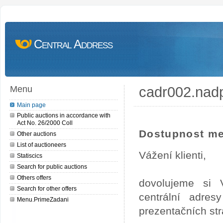
Central Address
cadr002.nad
Menu
Main page
Public auctions in accordance with
Act No. 26/2000 Coll
Dostupnost me
Other auctions
List of auctioneers
Vážení klienti,
Statiscics
Search for public auctions
Others offers
dovolujeme si 
Search for other offers
centrální adre
Menu.PrimeZadani
prezentačních st