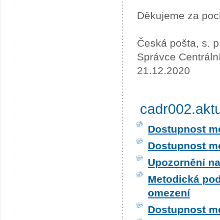
Děkujeme za poc
Česká pošta, s. p
Správce Centráln
21.12.2020
cadr002.akt
Dostupnost me
Dostupnost me
Upozornění na
Metodická pod
omezení
Dostupnost me