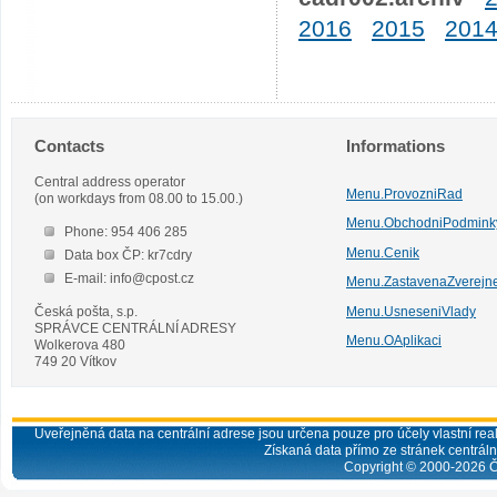
2016
2015
201
Contacts
Informations
Central address operator
Menu.ProvozniRad
(on workdays from 08.00 to 15.00.)
Menu.ObchodniPodmink
Phone: 954 406 285
Menu.Cenik
Data box ČP: kr7cdry
E-mail: info@cpost.cz
Menu.ZastavenaZverejn
Česká pošta, s.p.
Menu.UsneseniVlady
SPRÁVCE CENTRÁLNÍ ADRESY
Menu.OAplikaci
Wolkerova 480
749 20 Vítkov
Uveřejněná data na centrální adrese jsou určena pouze pro účely vlastní real
Získaná data přímo ze stránek centrální
Copyright © 2000-
2026
Č