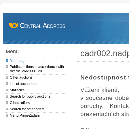
Central Address
cadr002.nad
Menu
Main page
Public auctions in accordance with
Act No. 26/2000 Coll
Nedostupnost t
Other auctions
List of auctioneers
Vážení klienti,
Statiscics
Search for public auctions
v současné době
Others offers
poruchy. Konta
Search for other offers
prezentačních str
Menu.PrimeZadani