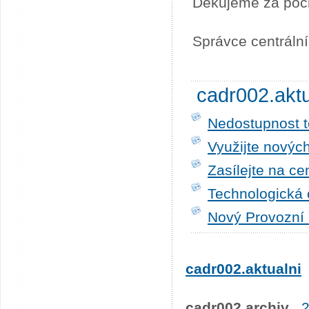
Děkujeme za poc
Správce centráln
cadr002.akt
Nedostupnost t
Využijte novýc
Zasílejte na ce
Technologická 
Nový Provozní 
cadr002.aktualni
cadr002.archiv