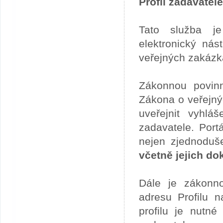
Profil zadavatele
Tato služba je
elektronický ná
veřejných zakázk
Zákonnou povinn
Zákona o veřejný
uveřejnit vyhlá
zadavatele. Port
nejen zjednoduše
včetně jejich d
Dále je zákonno
adresu Profilu n
profilu je nutné