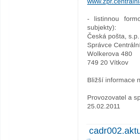
www.zpr.centraln
- listinnou for
subjekty):
Česká pošta, s.p.
Správce Centráln
Wolkerova 480
749 20 Vítkov
Bližší informace
Provozovatel a sp
25.02.2011
cadr002.akt