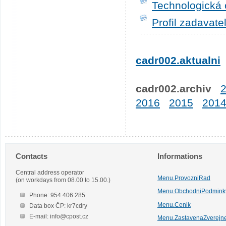
Technologická 
Profil zadavate
cadr002.aktualni
cadr002.archiv
2016
2015
201
Contacts
Informations
Central address operator
Menu.ProvozniRad
(on workdays from 08.00 to 15.00.)
Menu.ObchodniPodmink
Phone: 954 406 285
Menu.Cenik
Data box ČP: kr7cdry
E-mail: info@cpost.cz
Menu.ZastavenaZverejn