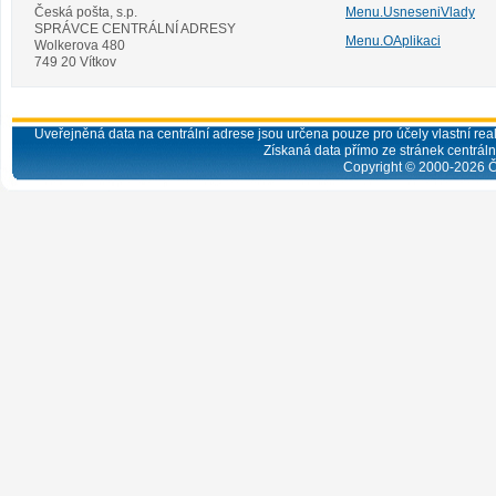
Česká pošta, s.p.
Menu.UsneseniVlady
SPRÁVCE CENTRÁLNÍ ADRESY
Menu.OAplikaci
Wolkerova 480
749 20 Vítkov
Uveřejněná data na centrální adrese jsou určena pouze pro účely vlastní real
Získaná data přímo ze stránek centrální
Copyright © 2000-
2026
Č