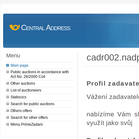
Central Address
cadr002.nad
Menu
Main page
Public auctions in accordance with
Act No. 26/2000 Coll
Profil zadavate
Other auctions
List of auctioneers
Vážení zadavatel
Statiscics
Search for public auctions
Others offers
nabízíme Vám sl
Search for other offers
využít jako svůj
Menu.PrimeZadani