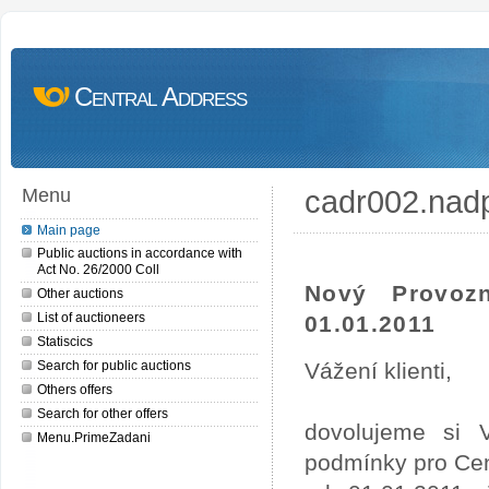
Central Address
cadr002.nad
Menu
Main page
Public auctions in accordance with
Act No. 26/2000 Coll
Nový Provoz
Other auctions
List of auctioneers
01.01.2011
Statiscics
Search for public auctions
Vážení klienti,
Others offers
Search for other offers
dovolujeme si 
Menu.PrimeZadani
podmínky pro Cen