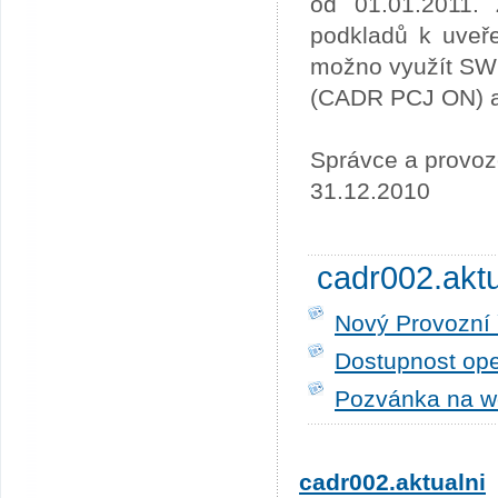
od 01.01.2011. 
podkladů k uveře
možno využít SW
(CADR PCJ ON) a 
Správce a provoz
31.12.2010
cadr002.akt
Nový Provozní 
Dostupnost ope
Pozvánka na w
cadr002.aktualni