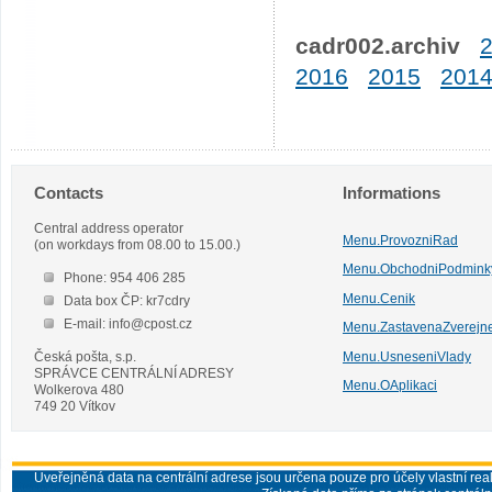
cadr002.archiv
2016
2015
201
Contacts
Informations
Central address operator
Menu.ProvozniRad
(on workdays from 08.00 to 15.00.)
Menu.ObchodniPodmink
Phone: 954 406 285
Menu.Cenik
Data box ČP: kr7cdry
E-mail: info@cpost.cz
Menu.ZastavenaZverejn
Česká pošta, s.p.
Menu.UsneseniVlady
SPRÁVCE CENTRÁLNÍ ADRESY
Menu.OAplikaci
Wolkerova 480
749 20 Vítkov
Uveřejněná data na centrální adrese jsou určena pouze pro účely vlastní real