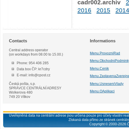
cadr002.archiv
2016
2015
201
Contacts
Informations
Central address operator
Menu.ProvozniRad
(on workdays from 08.00 to 15.00.)
Menu.ObchodniPodmink
Phone: 954 406 285
Menu.Cenik
Data box ČP: kr7cdry
E-mail: info@cpost.cz
Menu.ZastavenaZverejn
Česká pošta, s.p.
Menu.UsneseniVlady
SPRÁVCE CENTRÁLNÍ ADRESY
Menu.OAplikaci
Wolkerova 480
749 20 Vítkov
Uveřejněná data na centrální adrese jsou určena pouze pro účely vlastní real
Získaná data přímo ze stránek centrální
Copyright © 2000-
2026
Č