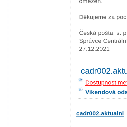
omezen.
Děkujeme za poc
Česká pošta, s. p
Správce Centráln
27.12.2021
cadr002.akt
Dostupnost me
Víkendová odst
cadr002.aktualni