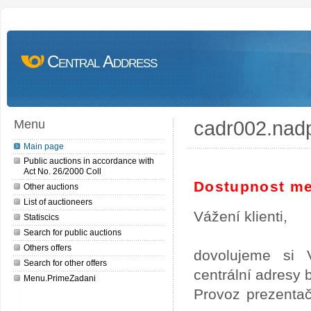
Central Address
cadr002.nad
Menu
Main page
Public auctions in accordance with
Act No. 26/2000 Coll
Dostupnost me
Other auctions
List of auctioneers
Vážení klienti,
Statiscics
Search for public auctions
Others offers
dovolujeme si 
Search for other offers
centrální adresy
Menu.PrimeZadani
Provoz prezentač