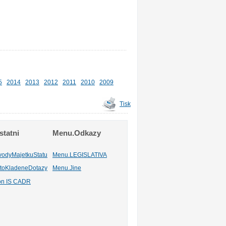
5
2014
2013
2012
2011
2010
2009
Tisk
tatni
Menu.Odkazy
vodyMajetkuStatu
Menu.LEGISLATIVA
toKladeneDotazy
Menu.Jine
ion IS CADR