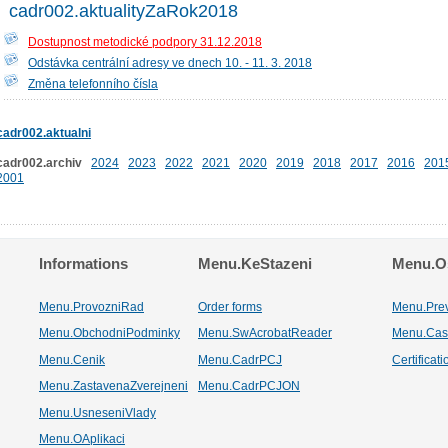
cadr002.aktualityZaRok2018
Dostupnost metodické podpory 31.12.2018
Odstávka centrální adresy ve dnech 10. - 11. 3. 2018
Změna telefonního čísla
cadr002.aktualni
cadr002.archiv
2024
2023
2022
2021
2020
2019
2018
2017
2016
201
2001
Informations
Menu.KeStazeni
Menu.Os
Menu.ProvozniRad
Order forms
Menu.Pre
Menu.ObchodniPodminky
Menu.SwAcrobatReader
Menu.Cas
Menu.Cenik
Menu.CadrPCJ
Certificat
Menu.ZastavenaZverejneni
Menu.CadrPCJON
Menu.UsneseniVlady
Menu.OAplikaci