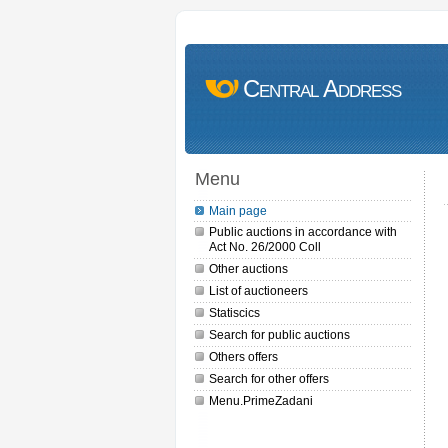
Central Address
Menu
Main page
Public auctions in accordance with
Act No. 26/2000 Coll
Other auctions
List of auctioneers
Statiscics
Search for public auctions
Others offers
Search for other offers
Menu.PrimeZadani