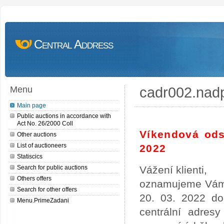
Central Address
cadr002.nad
Menu
Main page
Public auctions in accordance with
Act No. 26/2000 Coll
Víkendová ods
Other auctions
List of auctioneers
2022
Statiscics
Search for public auctions
Vážení klienti,
Others offers
oznamujeme Vám,
Search for other offers
20. 03. 2022 do
Menu.PrimeZadani
centrální adres