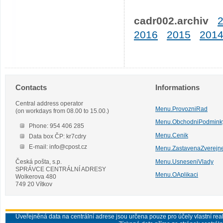
cadr002.archiv
2016
2015
201
Contacts
Informations
Central address operator
Menu.ProvozniRad
(on workdays from 08.00 to 15.00.)
Menu.ObchodniPodmink
Phone: 954 406 285
Menu.Cenik
Data box ČP: kr7cdry
E-mail: info@cpost.cz
Menu.ZastavenaZverejn
Česká pošta, s.p.
Menu.UsneseniVlady
SPRÁVCE CENTRÁLNÍ ADRESY
Menu.OAplikaci
Wolkerova 480
749 20 Vítkov
Uveřejněná data na centrální adrese jsou určena pouze pro účely vlastní real