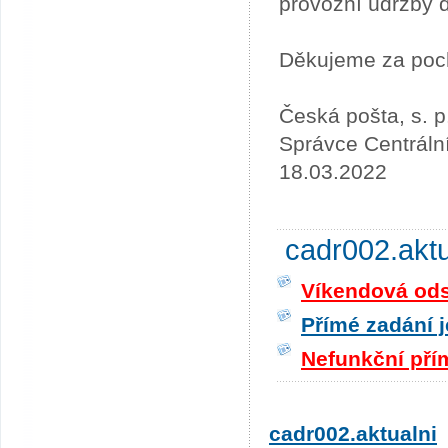
provozní údržby 
Děkujeme za poc
Česká pošta, s. p
Správce Centráln
18.03.2022
cadr002.akt
Víkendová odst
Přímé zadání j
Nefunkční pří
cadr002.aktualni