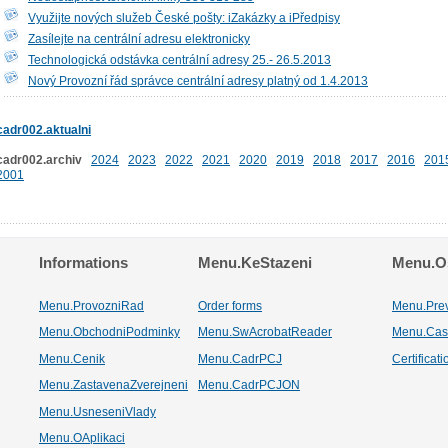
Využijte nových služeb České pošty: iZakázky a iPředpisy
Zasílejte na centrální adresu elektronicky
Technologická odstávka centrální adresy 25.- 26.5.2013
Nový Provozní řád správce centrální adresy platný od 1.4.2013
cadr002.aktualni
cadr002.archiv
2024
2023
2022
2021
2020
2019
2018
2017
2016
201
2001
Informations
Menu.KeStazeni
Menu.Os
Menu.ProvozniRad
Order forms
Menu.Pre
Menu.ObchodniPodminky
Menu.SwAcrobatReader
Menu.Cas
Menu.Cenik
Menu.CadrPCJ
Certificat
Menu.ZastavenaZverejneni
Menu.CadrPCJON
Menu.UsneseniVlady
Menu.OAplikaci