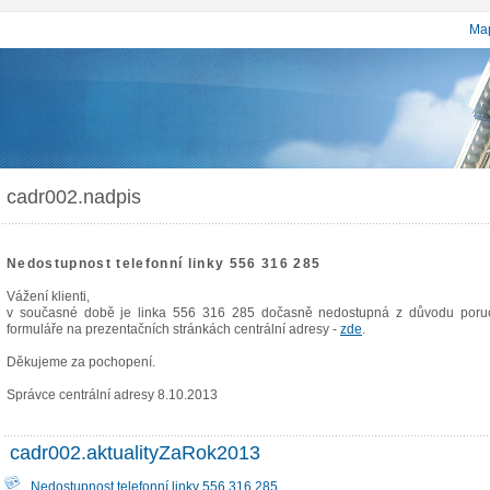
Map
cadr002.nadpis
Nedostupnost telefonní linky 556 316 285
Vážení klienti,
v současné době je linka 556 316 285 dočasně nedostupná z důvodu poruch
formuláře na prezentačních stránkách centrální adresy -
zde
.
Děkujeme za pochopení.
Správce centrální adresy 8.10.2013
cadr002.aktualityZaRok2013
Nedostupnost telefonní linky 556 316 285