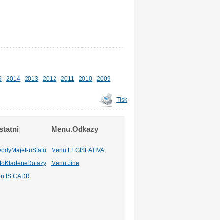
5
2014
2013
2012
2011
2010
2009
Tisk
tatni
Menu.Odkazy
vodyMajetkuStatu
Menu.LEGISLATIVA
toKladeneDotazy
Menu.Jine
ion IS CADR