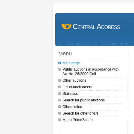
Central Address
Menu
Main page
Public auctions in accordance with
Act No. 26/2000 Coll
Other auctions
List of auctioneers
Statiscics
Search for public auctions
Others offers
Search for other offers
Menu.PrimeZadani