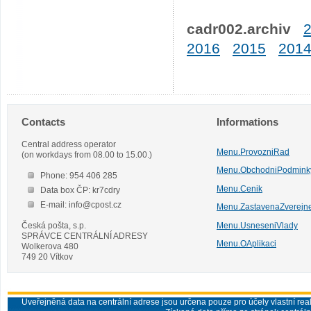
cadr002.archiv
2016
2015
201
Contacts
Informations
Central address operator
Menu.ProvozniRad
(on workdays from 08.00 to 15.00.)
Menu.ObchodniPodmink
Phone: 954 406 285
Menu.Cenik
Data box ČP: kr7cdry
E-mail: info@cpost.cz
Menu.ZastavenaZverejn
Česká pošta, s.p.
Menu.UsneseniVlady
SPRÁVCE CENTRÁLNÍ ADRESY
Menu.OAplikaci
Wolkerova 480
749 20 Vítkov
Uveřejněná data na centrální adrese jsou určena pouze pro účely vlastní real