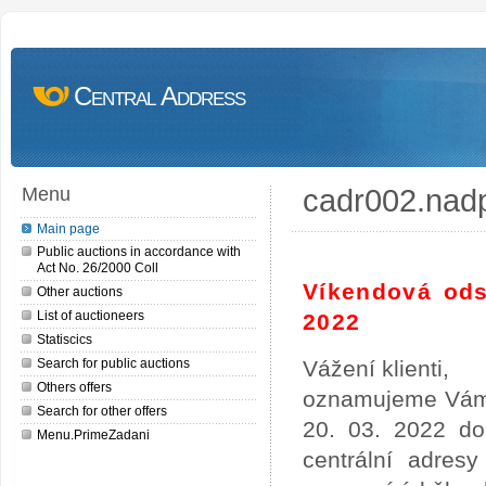
Central Address
cadr002.nad
Menu
Main page
Public auctions in accordance with
Act No. 26/2000 Coll
Víkendová ods
Other auctions
List of auctioneers
2022
Statiscics
Search for public auctions
Vážení klienti,
Others offers
oznamujeme Vám,
Search for other offers
20. 03. 2022 do
Menu.PrimeZadani
centrální adres