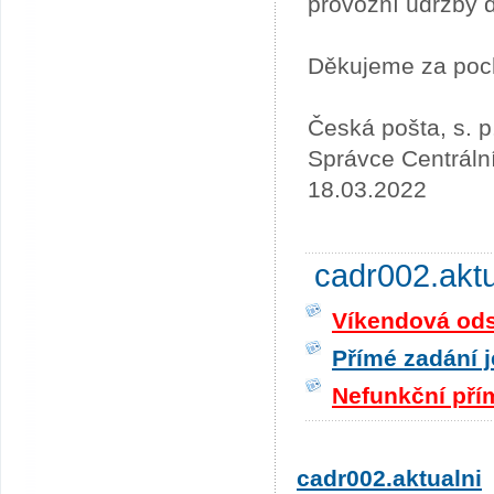
provozní údržby 
Děkujeme za poc
Česká pošta, s. p
Správce Centráln
18.03.2022
cadr002.akt
Víkendová odst
Přímé zadání j
Nefunkční pří
cadr002.aktualni