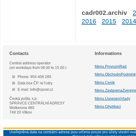
cadr002.archiv
2016
2015
201
Contacts
Informations
Central address operator
Menu.ProvozniRad
(on workdays from 08.00 to 15.00.)
Menu.ObchodniPodmink
Phone: 954 406 285
Menu.Cenik
Data box ČP: kr7cdry
E-mail: info@cpost.cz
Menu.ZastavenaZverejn
Česká pošta, s.p.
Menu.UsneseniVlady
SPRÁVCE CENTRÁLNÍ ADRESY
Menu.OAplikaci
Wolkerova 480
749 20 Vítkov
Uveřejněná data na centrální adrese jsou určena pouze pro účely vlastní real