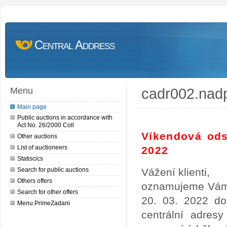
Central Address
cadr002.nad
Menu
Main page
Public auctions in accordance with
Act No. 26/2000 Coll
Víkendová ods
Other auctions
List of auctioneers
2022
Statiscics
Search for public auctions
Vážení klienti,
Others offers
oznamujeme Vám,
Search for other offers
20. 03. 2022 do
Menu.PrimeZadani
centrální adres