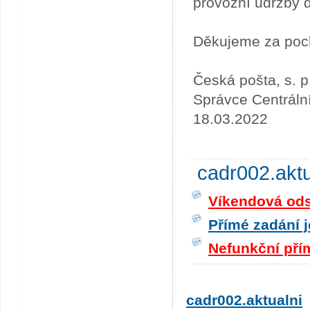
provozní údržby 
Děkujeme za poc
Česká pošta, s. p
Správce Centráln
18.03.2022
cadr002.akt
Víkendová odst
Přímé zadání j
Nefunkční pří
cadr002.aktualni