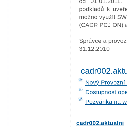
od 01.01.2011. 
podkladů k uveře
možno využít SW
(CADR PCJ ON) a 
Správce a provoz
31.12.2010
cadr002.akt
Nový Provozní 
Dostupnost ope
Pozvánka na w
cadr002.aktualni