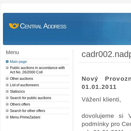
Central Address
cadr002.nad
Menu
Main page
Public auctions in accordance with
Act No. 26/2000 Coll
Nový Provoz
Other auctions
List of auctioneers
01.01.2011
Statiscics
Search for public auctions
Vážení klienti,
Others offers
Search for other offers
dovolujeme si 
Menu.PrimeZadani
podmínky pro Cen