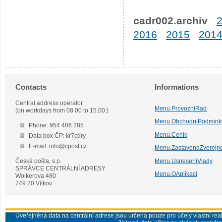
cadr002.archiv
2016
2015
201
Contacts
Informations
Central address operator
Menu.ProvozniRad
(on workdays from 08.00 to 15.00.)
Menu.ObchodniPodmink
Phone: 954 406 285
Menu.Cenik
Data box ČP: kr7cdry
E-mail: info@cpost.cz
Menu.ZastavenaZverejn
Česká pošta, s.p.
Menu.UsneseniVlady
SPRÁVCE CENTRÁLNÍ ADRESY
Menu.OAplikaci
Wolkerova 480
749 20 Vítkov
Uveřejněná data na centrální adrese jsou určena pouze pro účely vlastní real