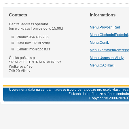
Contacts
Informations
Central address operator
Menu.ProvozniRad
(on workdays from 08.00 to 15.00.)
Menu.ObchodniPodmink
Phone: 954 406 285
Menu.Cenik
Data box ČP: kr7cdry
E-mail: info@cpost.cz
Menu.ZastavenaZverejn
Česká pošta, s.p.
Menu.UsneseniVlady
SPRÁVCE CENTRÁLNÍ ADRESY
Menu.OAplikaci
Wolkerova 480
749 20 Vítkov
Uveřejněná data na centrální adrese jsou určena pouze pro účely vlastní real
Získaná data přímo ze stránek centrální
Copyright © 2000-
2026
Č