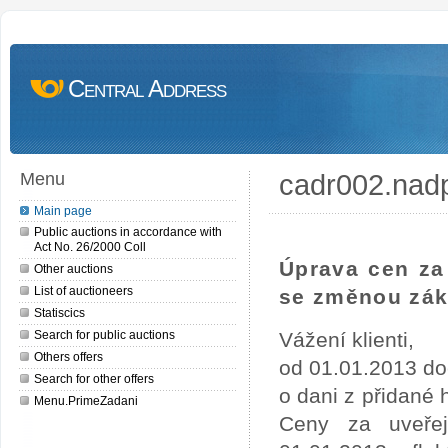
Central Address
cadr002.nad
Menu
Main page
Public auctions in accordance with
Act No. 26/2000 Coll
Úprava cen za 
Other auctions
List of auctioneers
se změnou zák
Statiscics
Search for public auctions
Vážení klienti,
Others offers
od 01.01.2013 do
Search for other offers
o dani z přidané
Menu.PrimeZadani
Ceny za uveře