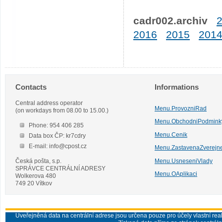
cadr002.archiv
2016
2015
201
Contacts
Informations
Central address operator
Menu.ProvozniRad
(on workdays from 08.00 to 15.00.)
Menu.ObchodniPodmink
Phone: 954 406 285
Menu.Cenik
Data box ČP: kr7cdry
E-mail: info@cpost.cz
Menu.ZastavenaZverejn
Česká pošta, s.p.
Menu.UsneseniVlady
SPRÁVCE CENTRÁLNÍ ADRESY
Menu.OAplikaci
Wolkerova 480
749 20 Vítkov
Uveřejněná data na centrální adrese jsou určena pouze pro účely vlastní real