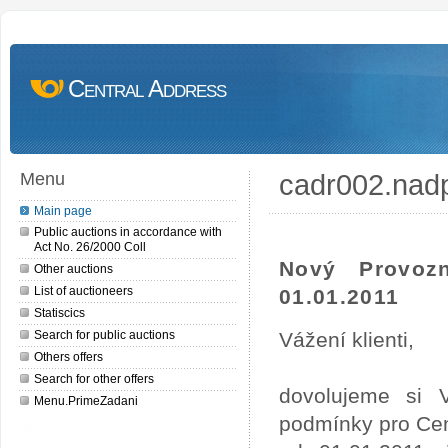
Central Address
cadr002.nad
Menu
Main page
Public auctions in accordance with
Act No. 26/2000 Coll
Nový Provoz
Other auctions
List of auctioneers
01.01.2011
Statiscics
Search for public auctions
Vážení klienti,
Others offers
Search for other offers
dovolujeme si 
Menu.PrimeZadani
podmínky pro Cen