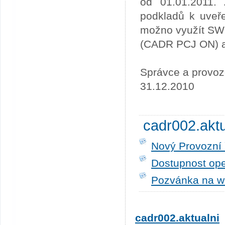
od 01.01.2011. 
podkladů k uveře
možno využít SW
(CADR PCJ ON) a 
Správce a provoz
31.12.2010
cadr002.akt
Nový Provozní 
Dostupnost ope
Pozvánka na w
cadr002.aktualni