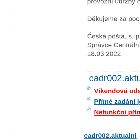
provozní údržby 
Děkujeme za poc
Česká pošta, s. p
Správce Centráln
18.03.2022
cadr002.akt
Víkendová odst
Přímé zadání j
Nefunkční pří
cadr002.aktualni