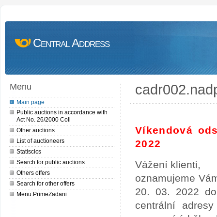
Central Address
cadr002.nad
Menu
Main page
Public auctions in accordance with
Act No. 26/2000 Coll
Víkendová ods
Other auctions
List of auctioneers
2022
Statiscics
Search for public auctions
Vážení klienti,
Others offers
oznamujeme Vám,
Search for other offers
20. 03. 2022 do
Menu.PrimeZadani
centrální adres