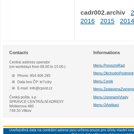
cadr002.archiv
2016
2015
201
Contacts
Informations
Central address operator
Menu.ProvozniRad
(on workdays from 08.00 to 15.00.)
Menu.ObchodniPodmink
Phone: 954 406 285
Menu.Cenik
Data box ČP: kr7cdry
E-mail: info@cpost.cz
Menu.ZastavenaZverejn
Česká pošta, s.p.
Menu.UsneseniVlady
SPRÁVCE CENTRÁLNÍ ADRESY
Menu.OAplikaci
Wolkerova 480
749 20 Vítkov
Uveřejněná data na centrální adrese jsou určena pouze pro účely vlastní real