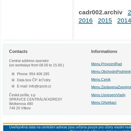
cadr002.archiv
2016
2015
201
Contacts
Informations
Central address operator
Menu.ProvozniRad
(on workdays from 08.00 to 15.00.)
Menu.ObchodniPodmink
Phone: 954 406 285
Menu.Cenik
Data box ČP: kr7cdry
E-mail: info@cpost.cz
Menu.ZastavenaZverejn
Česká pošta, s.p.
Menu.UsneseniVlady
SPRÁVCE CENTRÁLNÍ ADRESY
Menu.OAplikaci
Wolkerova 480
749 20 Vítkov
Uveřejněná data na centrální adrese jsou určena pouze pro účely vlastní real