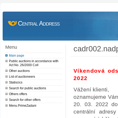
Central Address
cadr002.nad
Menu
Main page
Public auctions in accordance with
Act No. 26/2000 Coll
Víkendová ods
Other auctions
List of auctioneers
2022
Statiscics
Search for public auctions
Vážení klienti,
Others offers
oznamujeme Vám,
Search for other offers
20. 03. 2022 do
Menu.PrimeZadani
centrální adres