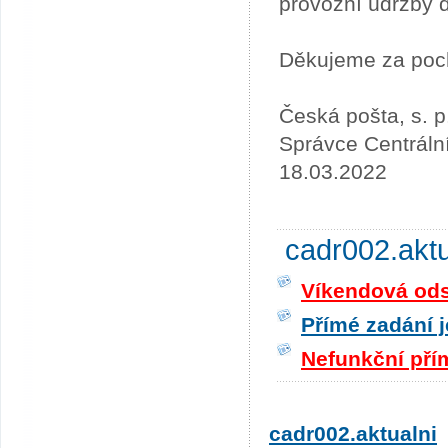
provozní údržby 
Děkujeme za poc
Česká pošta, s. p
Správce Centráln
18.03.2022
cadr002.akt
Víkendová odst
Přímé zadání j
Nefunkční pří
cadr002.aktualni