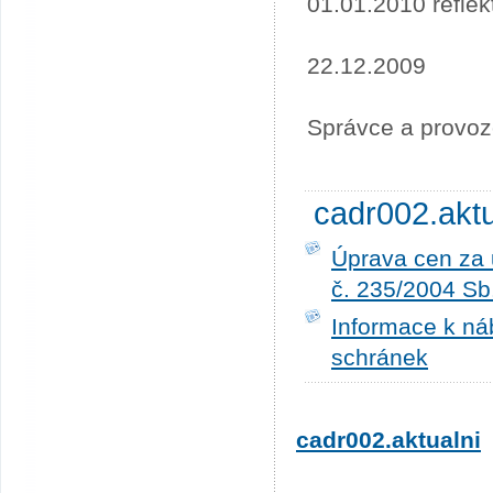
01.01.2010 refle
22.12.2009
Správce a provoz
cadr002.akt
Úprava cen za 
č. 235/2004 Sb
Informace k ná
schránek
cadr002.aktualni