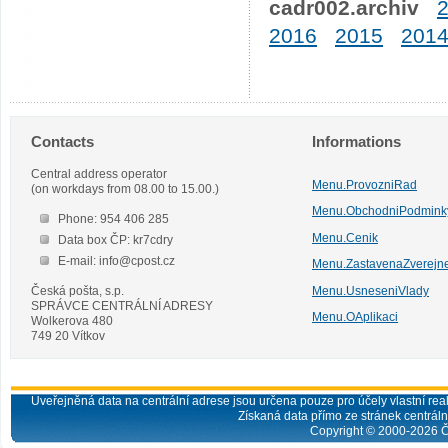
cadr002.archiv
2016
2015
201
Contacts
Informations
Central address operator
Menu.ProvozniRad
(on workdays from 08.00 to 15.00.)
Menu.ObchodniPodmink
Phone: 954 406 285
Menu.Cenik
Data box ČP: kr7cdry
E-mail: info@cpost.cz
Menu.ZastavenaZverejn
Česká pošta, s.p.
Menu.UsneseniVlady
SPRÁVCE CENTRÁLNÍ ADRESY
Menu.OAplikaci
Wolkerova 480
749 20 Vítkov
Uveřejněná data na centrální adrese jsou určena pouze pro účely vlastní real
Získaná data přímo ze stránek centrální
Copyright © 2000-
2026
Č