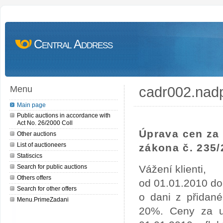
Central Address
cadr002.nad
Menu
Main page
Public auctions in accordance with
Act No. 26/2000 Coll
Úprava cen za 
Other auctions
List of auctioneers
zákona č. 235/
Statiscics
Search for public auctions
Vážení klienti,
Others offers
od 01.01.2010 do
Search for other offers
o dani z přidan
Menu.PrimeZadani
20%. Ceny za uv