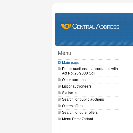
Central Address
Menu
Main page
Public auctions in accordance with
Act No. 26/2000 Coll
Other auctions
List of auctioneers
Statiscics
Search for public auctions
Others offers
Search for other offers
Menu.PrimeZadani