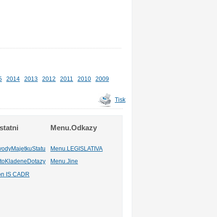
5
2014
2013
2012
2011
2010
2009
Tisk
tatni
Menu.Odkazy
vodyMajetkuStatu
Menu.LEGISLATIVA
toKladeneDotazy
Menu.Jine
ion IS CADR