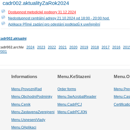
cadr002.aktualityZaRok2024
Dostupnost metodické podpory 31.12.2024
Nedostupnost centrální adresy 21.10.2024 od 18:00 - 20:00 hod.
Aplikace Přímé zadání pro odeslání podkladů k uveřejnění
cadr002.aktualni
cadr002.archiv
2024
2023
2022
2021
2020
2019
2018
2017
2016
201
2001
Informations
Menu.KeStazeni
Menu.Os
Menu.ProvozniRad
Order forms
Menu.Pre
Menu.ObchodniPodminky
Menu.SwAcrobatReader
Menu.Cas
Menu.Cenik
Menu.CadrPCJ
Certificat
Menu.ZastavenaZverejneni
Menu.CadrPCJON
Menu.UsneseniVlady
Menu.OAplikaci