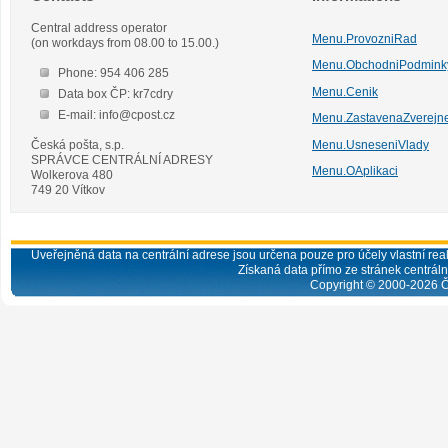
Central address operator
Menu.ProvozniRad
(on workdays from 08.00 to 15.00.)
Menu.ObchodniPodmink
Phone: 954 406 285
Menu.Cenik
Data box ČP: kr7cdry
E-mail: info@cpost.cz
Menu.ZastavenaZverejn
Česká pošta, s.p.
Menu.UsneseniVlady
SPRÁVCE CENTRÁLNÍ ADRESY
Menu.OAplikaci
Wolkerova 480
749 20 Vítkov
Uveřejněná data na centrální adrese jsou určena pouze pro účely vlastní real
Získaná data přímo ze stránek centrální
Copyright © 2000-
2026
Č