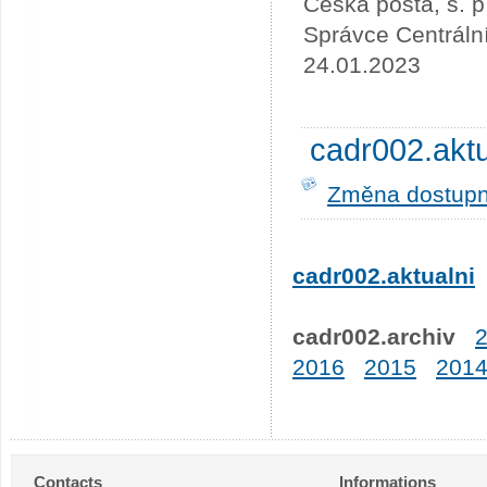
Česká pošta, s. p
Správce Centráln
24.01.2023
cadr002.akt
Změna dostupno
cadr002.aktualni
cadr002.archiv
2016
2015
201
Contacts
Informations