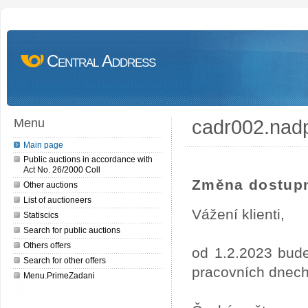
Central Address
cadr002.nad
Menu
Main page
Public auctions in accordance with
Act No. 26/2000 Coll
Změna dostupn
Other auctions
List of auctioneers
Vážení klienti,
Statiscics
Search for public auctions
Others offers
od 1.2.2023 bude
Search for other offers
pracovních dnech
Menu.PrimeZadani