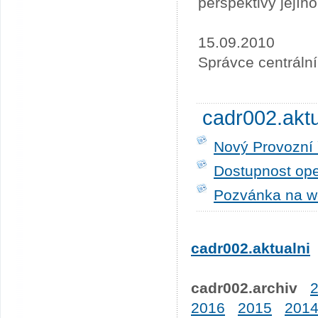
perspektivy její
15.09.2010
Správce centráln
cadr002.akt
Nový Provozní 
Dostupnost ope
Pozvánka na w
cadr002.aktualni
cadr002.archiv
2016
2015
201