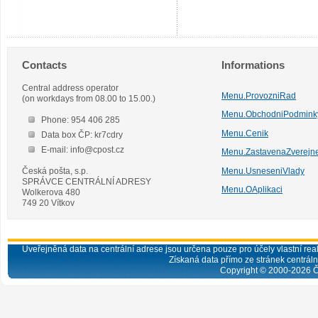
Contacts
Informations
Central address operator
Menu.ProvozniRad
(on workdays from 08.00 to 15.00.)
Menu.ObchodniPodmink
Phone: 954 406 285
Menu.Cenik
Data box ČP: kr7cdry
E-mail: info@cpost.cz
Menu.ZastavenaZverejn
Česká pošta, s.p.
Menu.UsneseniVlady
SPRÁVCE CENTRÁLNÍ ADRESY
Menu.OAplikaci
Wolkerova 480
749 20 Vítkov
Uveřejněná data na centrální adrese jsou určena pouze pro účely vlastní real
Získaná data přímo ze stránek centrální
Copyright © 2000-
2026
Č