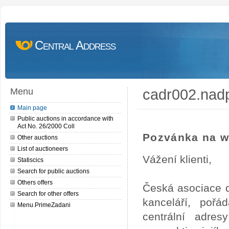
Central Address
cadr002.nad
Menu
Main page
Public auctions in accordance with
Act No. 26/2000 Coll
Pozvánka na w
Other auctions
List of auctioneers
Vážení klienti,
Statiscics
Search for public auctions
Others offers
Česká asociace d
Search for other offers
kanceláří, pořá
Menu.PrimeZadani
centrální adre