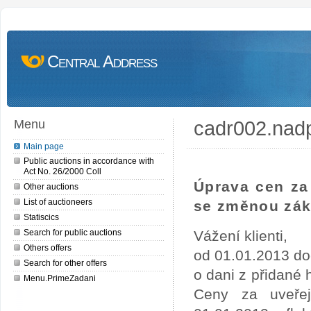
Central Address
cadr002.nad
Menu
Main page
Public auctions in accordance with
Act No. 26/2000 Coll
Úprava cen za 
Other auctions
List of auctioneers
se změnou zák
Statiscics
Search for public auctions
Vážení klienti,
Others offers
od 01.01.2013 do
Search for other offers
o dani z přidané
Menu.PrimeZadani
Ceny za uveře