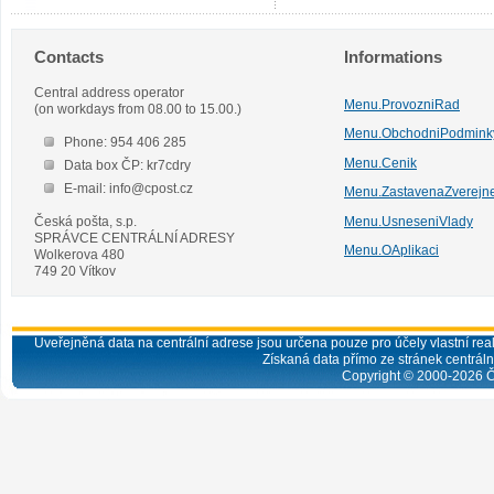
Contacts
Informations
Central address operator
Menu.ProvozniRad
(on workdays from 08.00 to 15.00.)
Menu.ObchodniPodmink
Phone: 954 406 285
Menu.Cenik
Data box ČP: kr7cdry
E-mail: info@cpost.cz
Menu.ZastavenaZverejn
Česká pošta, s.p.
Menu.UsneseniVlady
SPRÁVCE CENTRÁLNÍ ADRESY
Menu.OAplikaci
Wolkerova 480
749 20 Vítkov
Uveřejněná data na centrální adrese jsou určena pouze pro účely vlastní real
Získaná data přímo ze stránek centrální
Copyright © 2000-
2026
Č