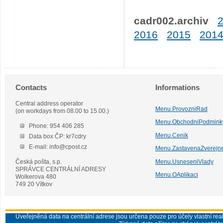
cadr002.archiv
2016
2015
201
Contacts
Informations
Central address operator
Menu.ProvozniRad
(on workdays from 08.00 to 15.00.)
Menu.ObchodniPodmink
Phone: 954 406 285
Menu.Cenik
Data box ČP: kr7cdry
E-mail: info@cpost.cz
Menu.ZastavenaZverejn
Česká pošta, s.p.
Menu.UsneseniVlady
SPRÁVCE CENTRÁLNÍ ADRESY
Menu.OAplikaci
Wolkerova 480
749 20 Vítkov
Uveřejněná data na centrální adrese jsou určena pouze pro účely vlastní real