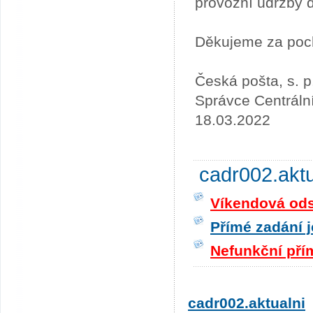
provozní údržby 
Děkujeme za poc
Česká pošta, s. p
Správce Centráln
18.03.2022
cadr002.akt
Víkendová odst
Přímé zadání j
Nefunkční pří
cadr002.aktualni