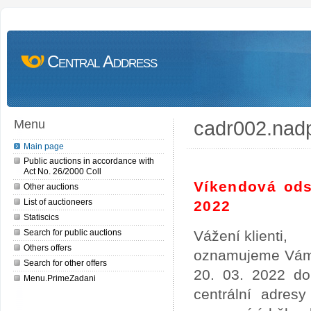
Central Address
cadr002.nad
Menu
Main page
Public auctions in accordance with
Act No. 26/2000 Coll
Víkendová ods
Other auctions
List of auctioneers
2022
Statiscics
Search for public auctions
Vážení klienti,
Others offers
oznamujeme Vám,
Search for other offers
20. 03. 2022 do
Menu.PrimeZadani
centrální adres