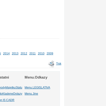
5
2014
2013
2012
2011
2010
2009
Tisk
tatni
Menu.Odkazy
vodyMajetkuStatu
Menu.LEGISLATIVA
toKladeneDotazy
Menu.Jine
ion IS CADR