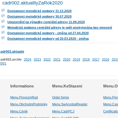
cadr002.aktualityZaRok2020
Dostupnost metodické podpory 31.12.2020
Dostupnost metodické podpory 30.07.2020
Upozornění na výpadky centrální adresy 11.09.2020
Metodická podpora centrální adresy je opět poskytována bez omezení
Dostupnost metodické podpory - změna od 27.04.2020
Dostupnost metodické podpory od 20.03.2020 - změna
cadr002.aktualni
cadr002.archiv
2024
2023
2022
2021
2020
2019
2018
2017
2016
201
2001
Informations
Menu.KeStazeni
Menu.Os
Menu.ProvozniRad
Order forms
Menu.Pre
Menu.ObchodniPodminky
Menu.SwAcrobatReader
Menu.Cas
Menu.Cenik
Menu.CadrPCJ
Certificat