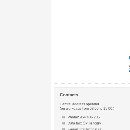
Contacts
Central address operator
(on workdays from 08.00 to 15.00.)
Phone: 954 406 285
Data box ČP: kr7cdry
E-mail: info@cpost.cz