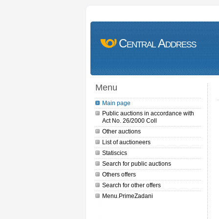
Central Address
Menu
Main page
Public auctions in accordance with
Act No. 26/2000 Coll
Other auctions
List of auctioneers
Statiscics
Search for public auctions
Others offers
Search for other offers
Menu.PrimeZadani