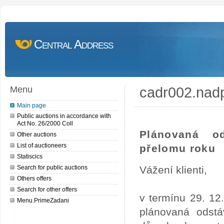
Central Address
cadr002.nad
Menu
Main page
Public auctions in accordance with
Act No. 26/2000 Coll
Plánovaná o
Other auctions
List of auctioneers
přelomu roku
Statiscics
Search for public auctions
Vážení klienti,
Others offers
Search for other offers
v termínu 29. 12
Menu.PrimeZadani
plánovaná odstá