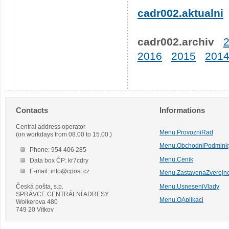
cadr002.aktualni
cadr002.archiv
2016
2015
201
Contacts
Informations
Central address operator
Menu.ProvozniRad
(on workdays from 08.00 to 15.00.)
Menu.ObchodniPodmink
Phone: 954 406 285
Menu.Cenik
Data box ČP: kr7cdry
E-mail: info@cpost.cz
Menu.ZastavenaZverejn
Česká pošta, s.p.
Menu.UsneseniVlady
SPRÁVCE CENTRÁLNÍ ADRESY
Menu.OAplikaci
Wolkerova 480
749 20 Vítkov