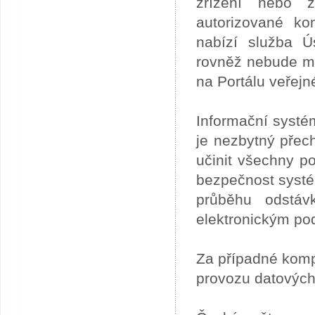
zřízení nebo z
autorizované ko
nabízí služba 
rovněž nebude mo
na Portálu veřejn
Informační systé
je nezbytný přech
učinit všechny p
bezpečnost systém
průběhu odstáv
elektronickým po
Za případné kom
provozu datových