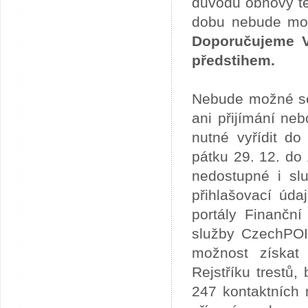
důvodu obnovy te
dobu nebude možn
Doporučujeme V
předstihem.
Nebude možné se 
ani přijímání ne
nutné vyřídit do
pátku 29. 12. do
nedostupné i slu
přihlašovací úda
portály Finančn
služby CzechPOI
možnost získat 
Rejstříku trestů
247 kontaktních